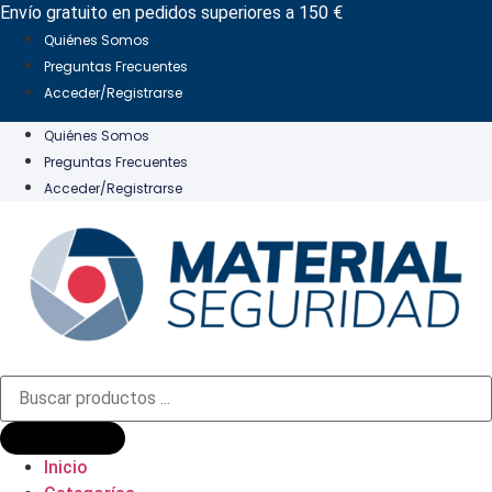
Ir
Envío gratuito en pedidos superiores a 150 €
al
Quiénes Somos
contenido
Preguntas Frecuentes
Acceder/Registrarse
Quiénes Somos
Preguntas Frecuentes
Acceder/Registrarse
Búsqueda
de
productos
Inicio