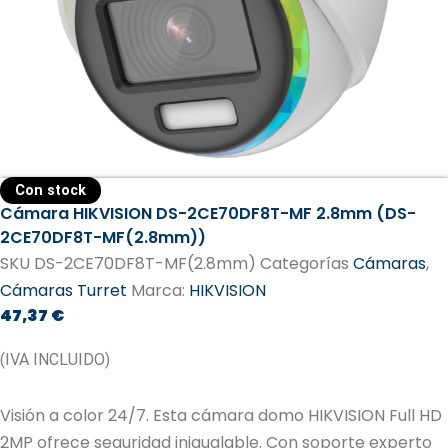
Con stock
Cámara HIKVISION DS-2CE70DF8T-MF 2.8mm (DS-
2CE70DF8T-MF(2.8mm))
SKU
DS-2CE70DF8T-MF(2.8mm)
Categorías
Cámaras
,
Cámaras Turret
Marca:
HIKVISION
47,37
€
(IVA INCLUIDO)
Visión a color 24/7. Esta cámara domo HIKVISION Full HD
2MP ofrece seguridad inigualable. Con soporte experto