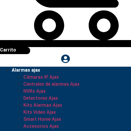
Carrito
Alarmas ajax
Cámaras IP Ajax
Centrales de alarmas Ajax
NVRs Ajax
Detectores Ajax
Kits Alarmas Ajax
Kits Video Ajax
Smart Home Ajax
Accesorios Ajax