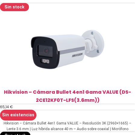
Sin stock
Hikvision – Cámara Bullet 4en1 Gama VALUE (DS-
2CE12KF0T-LFS(3.6mm))
65,14
€
Sin existencias
Hikvision – Cámara Bullet 4en1 Gama VALUE – Resolución 3K (2960×1665) –
Lente 3.6 mm | Luz híbrida alcance 40 m – Audio sobre coaxial | Micrófono
integrado – IP67