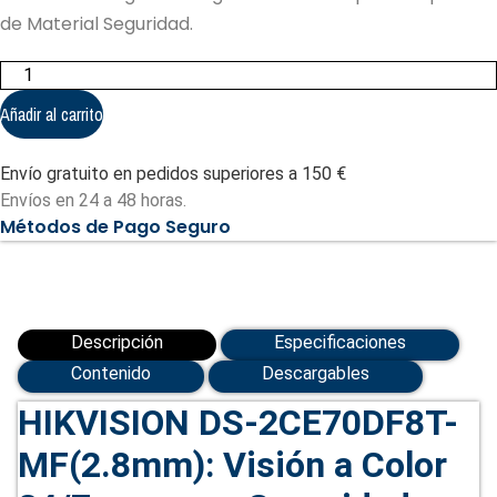
de Material Seguridad.
Cámara
HIKVISION
DS-
Añadir al carrito
2CE70DF8T-
MF
2.8mm
Envío gratuito en pedidos superiores a 150 €
(DS-
2CE70DF8T-
Envíos en 24 a 48 horas.
MF(2.8mm))
Métodos de Pago Seguro
cantidad
Descripción
Especificaciones
Contenido
Descargables
HIKVISION DS-2CE70DF8T-
MF(2.8mm): Visión a Color