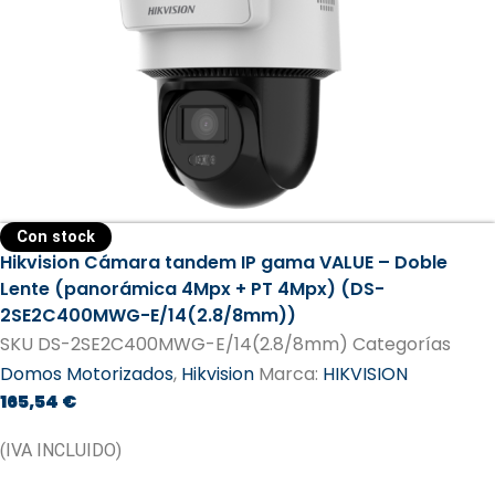
Con stock
Hikvision Cámara tandem IP gama VALUE – Doble
Lente (panorámica 4Mpx + PT 4Mpx) (DS-
2SE2C400MWG-E/14(2.8/8mm))
SKU
DS-2SE2C400MWG-E/14(2.8/8mm)
Categorías
Domos Motorizados
,
Hikvision
Marca:
HIKVISION
165,54
€
(IVA INCLUIDO)