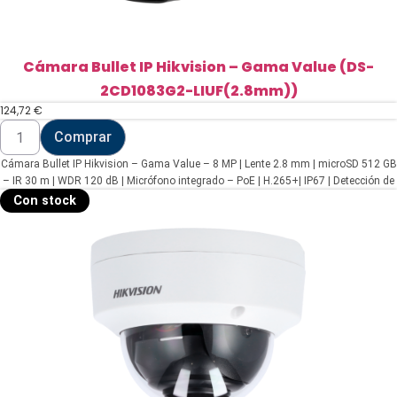
Cámara Bullet IP Hikvision – Gama Value (DS-
2CD1083G2-LIUF(2.8mm))
124,72
€
Cámara
Comprar
Bullet
IP
Cámara Bullet IP Hikvision – Gama Value – 8 MP | Lente 2.8 mm | microSD 512 GB
Hikvision
-
– IR 30 m | WDR 120 dB | Micrófono integrado – PoE | H.265+| IP67 | Detección de
Gama
movimiento 2.0 – WEB, Software CMS, Smartphone y NVR
Con stock
Value
(DS-
2CD1083G2-
LIUF(2.8mm))
cantidad