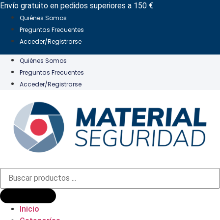
Ir
Envío gratuito en pedidos superiores a 150 €
al
Quiénes Somos
contenido
Preguntas Frecuentes
Acceder/Registrarse
Quiénes Somos
Preguntas Frecuentes
Acceder/Registrarse
Búsqueda
de
productos
Inicio