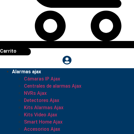
Carrito
Alarmas ajax
Cámaras IP Ajax
Centrales de alarmas Ajax
NVRs Ajax
Detectores Ajax
Kits Alarmas Ajax
Kits Video Ajax
Smart Home Ajax
Accesorios Ajax