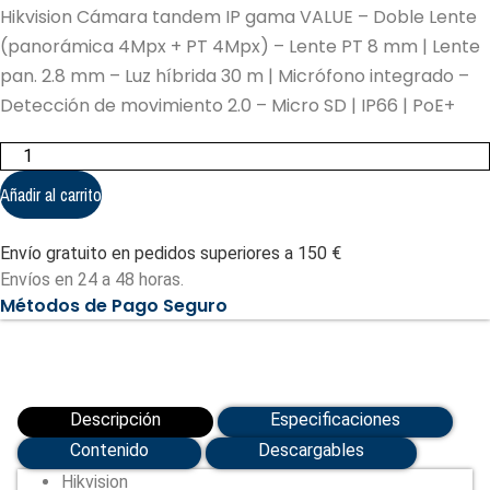
Hikvision Cámara tandem IP gama VALUE – Doble Lente
(panorámica 4Mpx + PT 4Mpx) – Lente PT 8 mm | Lente
pan. 2.8 mm – Luz híbrida 30 m | Micrófono integrado –
Detección de movimiento 2.0 – Micro SD | IP66 | PoE+
Hikvision
Cámara
tandem
Añadir al carrito
IP
gama
VALUE
Envío gratuito en pedidos superiores a 150 €
-
Doble
Envíos en 24 a 48 horas.
Lente
Métodos de Pago Seguro
(panorámica
4Mpx
+
PT
4Mpx)
(DS-
2SE2C400MWG-
Descripción
Especificaciones
E/14(2.8/8mm))
cantidad
Contenido
Descargables
Hikvision