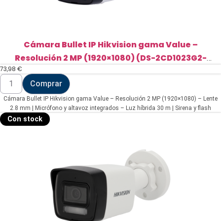
Cámara Bullet IP Hikvision gama Value –
Resolución 2 MP (1920×1080) (DS-2CD1023G2-
73,98
€
LIUF/SL(2.8mm))
Cámara
Comprar
Bullet
IP
Cámara Bullet IP Hikvision gama Value – Resolución 2 MP (1920×1080) – Lente
Hikvision
gama
2.8 mm | Micrófono y altavoz integrados – Luz híbrida 30 m | Sirena y flash
Value
disuasorio – Detección de movimiento 2.0 – PoE | | IP67 | MicroSD
Con stock
-
Resolución
2
MP
(1920x1080)
(DS-
2CD1023G2-
LIUF/SL(2.8mm))
cantidad