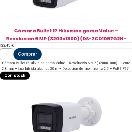
Cámara Bullet IP Hikvision gama Value –
Resolución 6 MP (3200×1800) (DS-2CD1067G2H-
122,45
€
LIU(2.8mm))
Cámara
Comprar
Bullet
IP
Cámara Bullet IP Hikvision gama Value – Resolución 6 MP (3200×1800) – Lente
Hikvision
gama
2.8 mm – Luz híbrida alcance 30 m – Detección de movimiento 2.0 – PoE | IP67 |
Value
Micrófono integrado
Con stock
-
Resolución
6
MP
(3200x1800)
(DS-
2CD1067G2H-
LIU(2.8mm))
cantidad