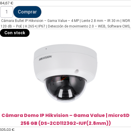
84,67
€
Cámara
Comprar
Bullet
IP
Cámara Bullet IP Hikvision – Gama Value – 4 MP | Lente 2.8 mm – IR 30 m | WDR
Hikvision
-
120 dB – PoE | H.265+| IP67 | Detección de movimiento 2.0 – WEB, Software CMS,
Gama
Smartphone y NVR
Con stock
Value
(DS-
2CD1043G2-
I(2.8mm)
(T))
cantidad
Cámara Domo IP Hikvision – Gama Value | microSD
256 GB (DS-2CD1123G2-IUF(2.8mm))
105,03
€