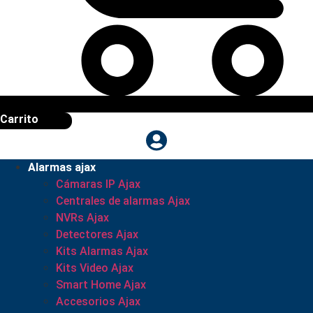
Carrito
Alarmas ajax
Cámaras IP Ajax
Centrales de alarmas Ajax
NVRs Ajax
Detectores Ajax
Kits Alarmas Ajax
Kits Video Ajax
Smart Home Ajax
Accesorios Ajax