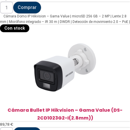
Cámara
Comprar
Domo
IP
Cámara Domo IP Hikvision – Gama Value | microSD 256 GB – 2 MP | Lente 2.8
Hikvision
-
mm | Micrófono integrado – IR 30 m | DWDR | Detección de movimiento 2.0 – PoE |
Gama
H.265+| IP67 | IK10 – WEB, Software CMS, Smartphone y NVR
Con stock
Value
|
microSD
256
GB
(DS-
2CD1123G2-
IUF(2.8mm))
cantidad
Cámara Bullet IP Hikvision – Gama Value (DS-
2CD1023G2-I(2.8mm))
89,78
€
Cámara