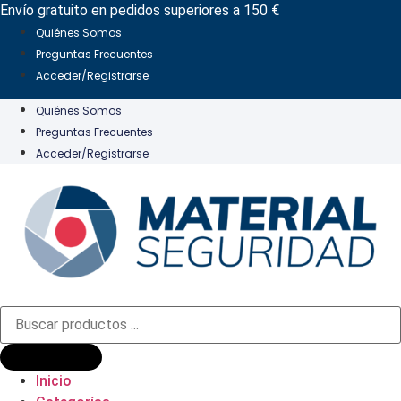
Ir
Envío gratuito en pedidos superiores a 150 €
al
Quiénes Somos
contenido
Preguntas Frecuentes
Acceder/Registrarse
Quiénes Somos
Preguntas Frecuentes
Acceder/Registrarse
Búsqueda
de
productos
Inicio