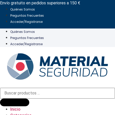
Ir
Envío gratuito en pedidos superiores a 150 €
al
Quiénes Somos
contenido
Preguntas Frecuentes
Acceder/Registrarse
Quiénes Somos
Preguntas Frecuentes
Acceder/Registrarse
Búsqueda
de
productos
Inicio