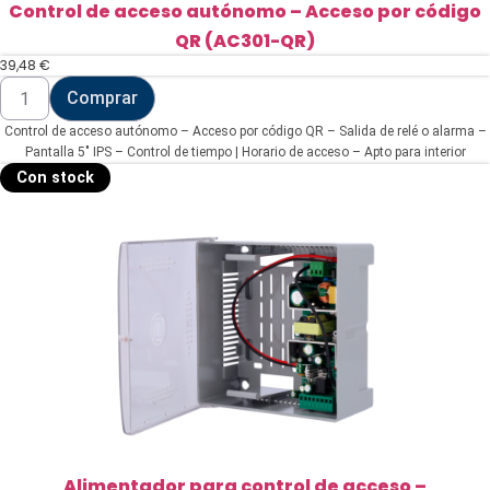
Control de acceso autónomo – Acceso por código
QR (AC301-QR)
39,48
€
Control
Comprar
de
acceso
Control de acceso autónomo – Acceso por código QR – Salida de relé o alarma –
autónomo
-
Pantalla 5" IPS – Control de tiempo | Horario de acceso – Apto para interior
Acceso
Con stock
por
código
QR
(AC301-
QR)
cantidad
Alimentador para control de acceso –