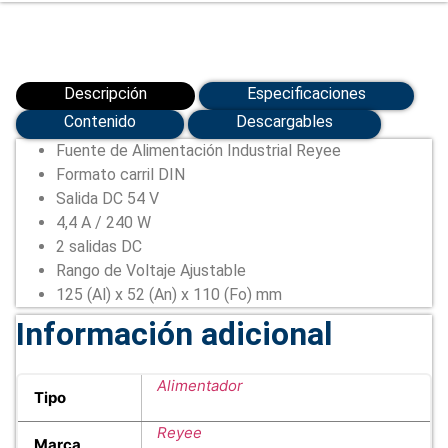
4,4A
/
240
W
(RG-
NIS-
Descripción
Especificaciones
PA240-
54)
Contenido
Descargables
cantidad
Fuente de Alimentación Industrial Reyee
Formato carril DIN
Salida DC 54 V
4,4 A / 240 W
2 salidas DC
Rango de Voltaje Ajustable
125 (Al) x 52 (An) x 110 (Fo) mm
Información adicional
Alimentador
Tipo
Reyee
Marca