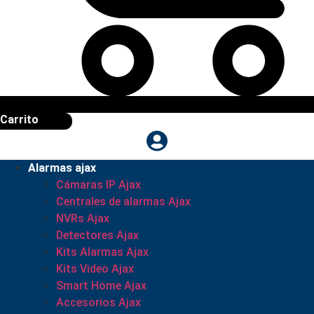
Carrito
Alarmas ajax
Cámaras IP Ajax
Centrales de alarmas Ajax
NVRs Ajax
Detectores Ajax
Kits Alarmas Ajax
Kits Video Ajax
Smart Home Ajax
Accesorios Ajax