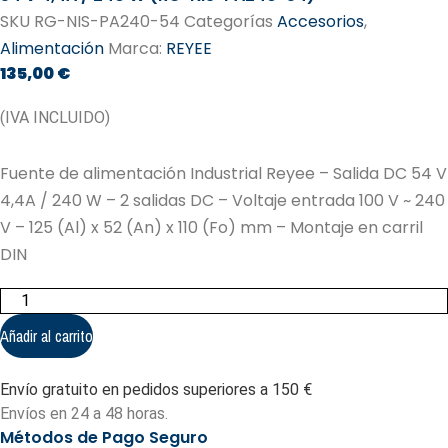
SKU
RG-NIS-PA240-54
Categorías
Accesorios
,
Alimentación
Marca:
REYEE
135,00
€
(IVA INCLUIDO)
Fuente de alimentación Industrial Reyee – Salida DC 54 V
4,4A / 240 W – 2 salidas DC – Voltaje entrada 100 V ~ 240
V – 125 (Al) x 52 (An) x 110 (Fo) mm – Montaje en carril
DIN
Fuente
de
alimentación
Añadir al carrito
Industrial
Reyee
-
Envío gratuito en pedidos superiores a 150 €
Salida
DC
Envíos en 24 a 48 horas.
54
Métodos de Pago Seguro
V