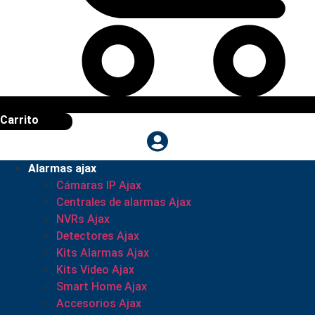
Carrito
Alarmas ajax
Cámaras IP Ajax
Centrales de alarmas Ajax
NVRs Ajax
Detectores Ajax
Kits Alarmas Ajax
Kits Video Ajax
Smart Home Ajax
Accesorios Ajax