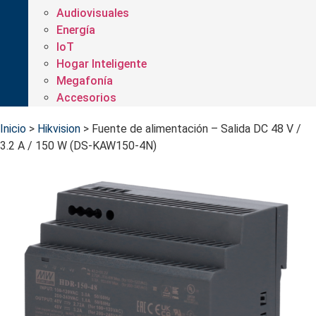
Audiovisuales
Energía
IoT
Hogar Inteligente
Megafonía
Accesorios
Inicio
>
Hikvision
>
Fuente de alimentación – Salida DC 48 V /
3.2 A / 150 W (DS-KAW150-4N)