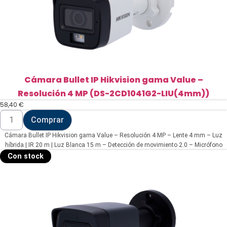
cantidad
Cámara Bullet IP Hikvision gama Value –
Resolución 4 MP (DS-2CD1041G2-LIU(4mm))
58,40
€
Cámara
Comprar
Bullet
IP
Cámara Bullet IP Hikvision gama Value – Resolución 4 MP – Lente 4 mm – Luz
Hikvision
gama
híbrida | IR 20 m | Luz Blanca 15 m – Detección de movimiento 2.0 – Micrófono
Value
integrado | PoE | IP67
Con stock
-
Resolución
4
MP
(DS-
2CD1041G2-
LIU(4mm))
cantidad