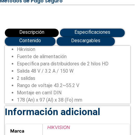
Métodos de Pago Seguro
3.2
A
/
150
W
(DS-
KAW150-
Descripción
Especificaciones
4N)
cantidad
Contenido
Descargables
Hikvision
Fuente de alimentación
Específica para distribuidores de 2 hilos HD
Salida 48 V / 3.2 A / 150 W
2 salidas
Rango de voltaje 43.2~55.2 V
Montaje en carril DIN
178 (An) x 97 (Al) x 38 (Fo) mm
Información adicional
HIKVISION
Marca