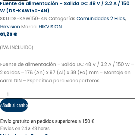
Fuente de alimentación – Salida DC 48 V / 3.2 A / 150
W (DS-KAW150-4N)
SKU
DS-KAW150-4N
Categorías
Comunidades 2 Hilos
,
Hikvision
Marca:
HIKVISION
61,26
€
(IVA INCLUIDO)
Fuente de alimentación – Salida DC 48 V / 3.2 A / 150 W –
2 salidas – 178 (An) x 97 (Al) x 38 (Fo) mm – Montaje en
carril DIN – Específica para videoporteros
Fuente
de
alimentación
Añadir al carrito
-
Salida
DC
Envío gratuito en pedidos superiores a 150 €
48
V
Envíos en 24 a 48 horas.
/