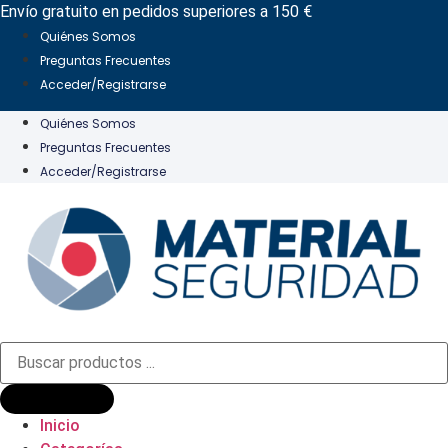
Ir
Envío gratuito en pedidos superiores a 150 €
al
Quiénes Somos
contenido
Preguntas Frecuentes
Acceder/Registrarse
Quiénes Somos
Preguntas Frecuentes
Acceder/Registrarse
Búsqueda
de
productos
Inicio