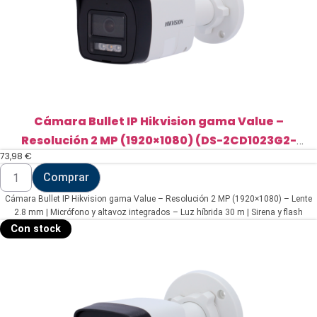
Cámara Bullet IP Hikvision gama Value –
Resolución 2 MP (1920×1080) (DS-2CD1023G2-
73,98
€
LIUF/SL(2.8mm))
Cámara
Comprar
Bullet
IP
Cámara Bullet IP Hikvision gama Value – Resolución 2 MP (1920×1080) – Lente
Hikvision
gama
2.8 mm | Micrófono y altavoz integrados – Luz híbrida 30 m | Sirena y flash
Value
disuasorio – Detección de movimiento 2.0 – PoE | | IP67 | MicroSD
Con stock
-
Resolución
2
MP
(1920x1080)
(DS-
2CD1023G2-
LIUF/SL(2.8mm))