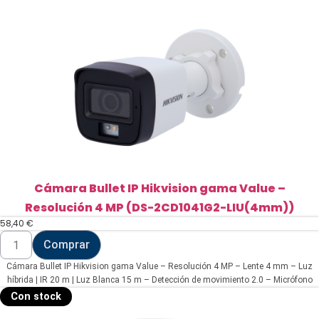
Cámara Bullet IP Hikvision gama Value –
Resolución 4 MP (DS-2CD1041G2-LIU(4mm))
58,40
€
Cámara
Comprar
Bullet
IP
Cámara Bullet IP Hikvision gama Value – Resolución 4 MP – Lente 4 mm – Luz
Hikvision
gama
híbrida | IR 20 m | Luz Blanca 15 m – Detección de movimiento 2.0 – Micrófono
Value
integrado | PoE | IP67
Con stock
-
Resolución