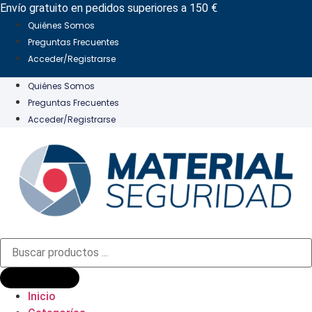
Ir
Envío gratuito en pedidos superiores a 150 €
al
Quiénes Somos
contenido
Preguntas Frecuentes
Acceder/Registrarse
Quiénes Somos
Preguntas Frecuentes
Acceder/Registrarse
Búsqueda
de
productos
Inicio