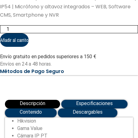
IP54 | Micrófono y altavoz integrados – WEB, Software
CMS, Smartphone y NVR
Domo
Motorizado
IP
Añadir al carrito
Hikvision
-
Gama
Envío gratuito en pedidos superiores a 150 €
Value
|
Envíos en 24 a 48 horas.
microSD
Métodos de Pago Seguro
256
GB
(DS-
2DE1C200IW-
DE3(F1)
(S7))
cantidad
Descripción
Especificaciones
Contenido
Descargables
Hikvision
Gama Value
Cámara IP PT