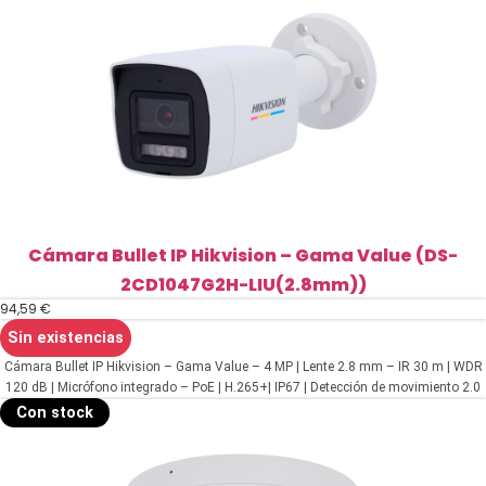
I(4mm))
cantidad
Cámara Bullet IP Hikvision – Gama Value (DS-
2CD1047G2H-LIU(2.8mm))
94,59
€
Sin existencias
Cámara Bullet IP Hikvision – Gama Value – 4 MP | Lente 2.8 mm – IR 30 m | WDR
120 dB | Micrófono integrado – PoE | H.265+| IP67 | Detección de movimiento 2.0
– WEB, Software CMS, Smartphone y NVR
Con stock