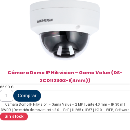
4
MP
(DS-
2CD1041G2-
LIU(4mm))
cantidad
Cámara Domo IP Hikvision – Gama Value (DS-
2CD1123G2-I(4mm))
66,99
€
Cámara
Comprar
Domo
IP
Cámara Domo IP Hikvision – Gama Value – 2 MP | Lente 4.0 mm – IR 30 m |
Hikvision
-
DWDR | Detección de movimiento 2.0 – PoE | H.265+| IP67 | IK10 – WEB, Software
Gama
CMS, Smartphone y NVR
Sin stock
Value
(DS-
2CD1123G2-