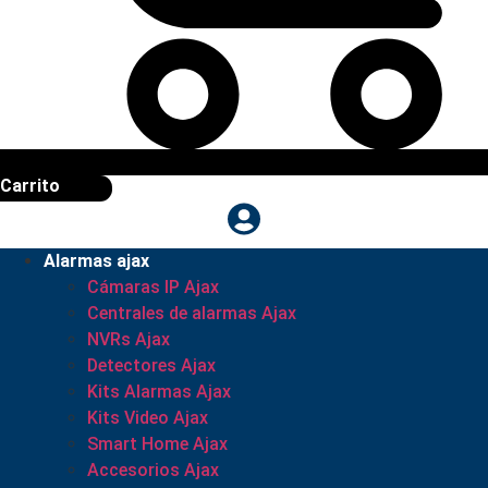
Carrito
Alarmas ajax
Cámaras IP Ajax
Centrales de alarmas Ajax
NVRs Ajax
Detectores Ajax
Kits Alarmas Ajax
Kits Video Ajax
Smart Home Ajax
Accesorios Ajax