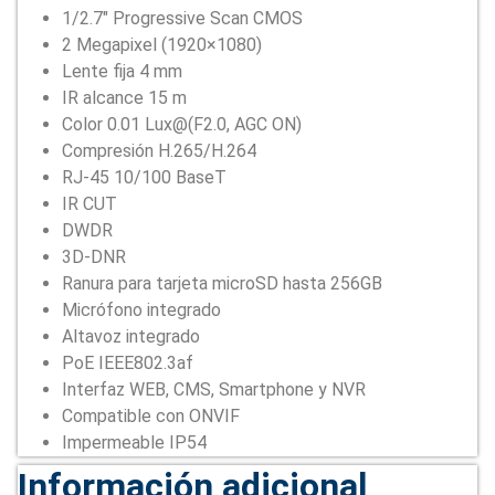
1/2.7″ Progressive Scan CMOS
2 Megapixel (1920×1080)
Lente fija 4 mm
IR alcance 15 m
Color 0.01 Lux@(F2.0, AGC ON)
Compresión H.265/H.264
RJ-45 10/100 BaseT
IR CUT
DWDR
3D-DNR
Ranura para tarjeta microSD hasta 256GB
Micrófono integrado
Altavoz integrado
PoE IEEE802.3af
Interfaz WEB, CMS, Smartphone y NVR
Compatible con ONVIF
Impermeable IP54
Información adicional