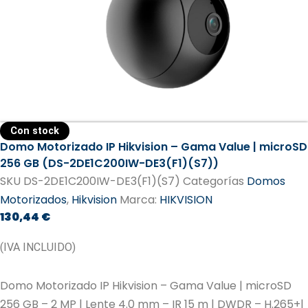
Con stock
Domo Motorizado IP Hikvision – Gama Value | microSD
256 GB (DS-2DE1C200IW-DE3(F1)(S7))
SKU
DS-2DE1C200IW-DE3(F1)(S7)
Categorías
Domos
Motorizados
,
Hikvision
Marca:
HIKVISION
130,44
€
(IVA INCLUIDO)
Domo Motorizado IP Hikvision – Gama Value | microSD
256 GB – 2 MP | Lente 4.0 mm – IR 15 m | DWDR – H.265+|