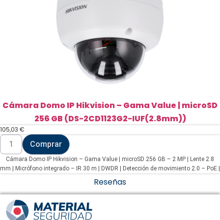
Cámara Domo IP Hikvision – Gama Value | microSD
256 GB (DS-2CD1123G2-IUF(2.8mm))
105,03
€
Cámara
Comprar
Domo
IP
Cámara Domo IP Hikvision – Gama Value | microSD 256 GB – 2 MP | Lente 2.8
Hikvision
-
mm | Micrófono integrado – IR 30 m | DWDR | Detección de movimiento 2.0 – PoE |
Gama
H.265+| IP67 | IK10 – WEB, Software CMS, Smartphone y NVR
Reseñas
Value
|
microSD
256
GB