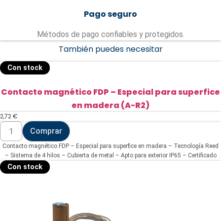
Pago seguro
Métodos de pago confiables y protegidos.
También puedes necesitar
Con stock
Contacto magnético FDP – Especial para superfice
en madera (A-R2)
2,72
€
Contacto
Comprar
magnético
FDP
Contacto magnético FDP – Especial para superfice en madera – Tecnología Reed
-
Especial
– Sistema de 4 hilos – Cubierta de metal – Apto para exterior IP65 – Certificado
para
grado 2
Con stock
superfice
en
madera
(A-
R2)
cantidad