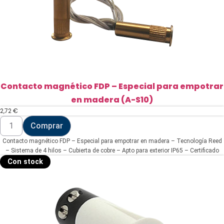
Contacto magnético FDP – Especial para empotrar
en madera (A-S10)
2,72
€
Contacto
Comprar
magnético
FDP
Contacto magnético FDP – Especial para empotrar en madera – Tecnología Reed
-
Especial
– Sistema de 4 hilos – Cubierta de cobre – Apto para exterior IP65 – Certificado
para
grado 2
Con stock
empotrar
en
madera
(A-
S10)
cantidad