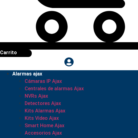
Carrito
Alarmas ajax
Cámaras IP Ajax
Centrales de alarmas Ajax
NVRs Ajax
Detectores Ajax
Kits Alarmas Ajax
Kits Video Ajax
Smart Home Ajax
Accesorios Ajax