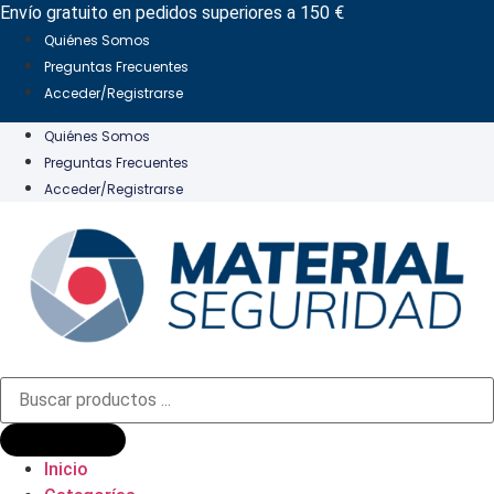
Ir
Envío gratuito en pedidos superiores a 150 €
al
Quiénes Somos
contenido
Preguntas Frecuentes
Acceder/Registrarse
Quiénes Somos
Preguntas Frecuentes
Acceder/Registrarse
Búsqueda
de
productos
Inicio