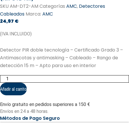
SKU
AM-DT2-AM
Categorías
AMC
,
Detectores
Cableados
Marca:
AMC
24,97
€
(IVA INCLUIDO)
Detector PIR doble tecnología – Certificado Grado 3 –
Antimascotas y antimasking – Cableado – Rango de
detección 15 m – Apto para uso en interior
Detector
PIR
doble
Añadir al carrito
tecnología
-
Certificado
Envío gratuito en pedidos superiores a 150 €
Grado
3
Envíos en 24 a 48 horas.
(AM-
Métodos de Pago Seguro
DT2-
AM)
cantidad