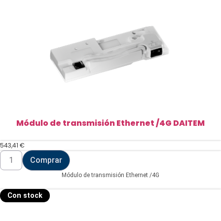
Módulo de transmisión Ethernet /4G DAITEM
543,41
€
Módulo
Comprar
de
transmisión
Módulo de transmisión Ethernet /4G
Ethernet
/4G
DAITEM
Con stock
cantidad