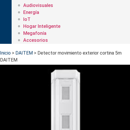
Audiovisuales
Energía
IoT
Hogar Inteligente
Megafonía
Accesorios
Inicio
>
DAITEM
>
Detector movimiento exterior cortina 5m
DAITEM