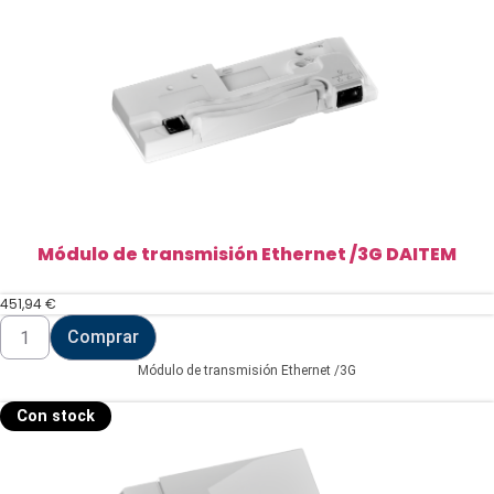
Módulo de transmisión Ethernet /3G DAITEM
451,94
€
Módulo
Comprar
de
transmisión
Módulo de transmisión Ethernet /3G
Ethernet
/3G
DAITEM
Con stock
cantidad