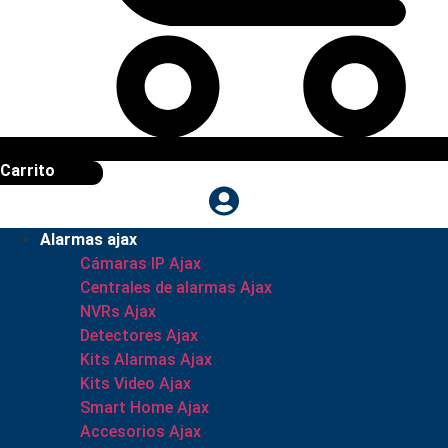
Carrito
Alarmas ajax
Cámaras IP Ajax
Centrales de alarmas Ajax
NVRs Ajax
Detectores Ajax
Kits Alarmas Ajax
Kits Video Ajax
Smart Home Ajax
Accesorios Ajax