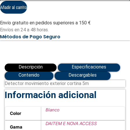
movimiento
exterior
Añadir al carrito
cortina
5m
DAITEM
Envío gratuito en pedidos superiores a 150 €
cantidad
Envíos en 24 a 48 horas.
Métodos de Pago Seguro
Descripción
Especificaciones
Contenido
Descargables
Detector movimiento exterior cortina 5m
Información adicional
Blanco
Color
DAITEM E NOVA ACCESS
Gama