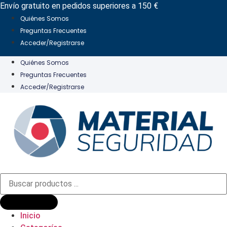
Ir
Envío gratuito en pedidos superiores a 150 €
al
Quiénes Somos
contenido
Preguntas Frecuentes
Acceder/Registrarse
Quiénes Somos
Preguntas Frecuentes
Acceder/Registrarse
Búsqueda
de
productos
Inicio