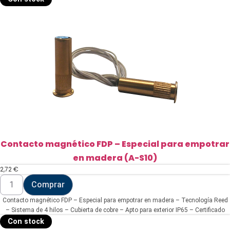
(DV-
BTLINK)
cantidad
Contacto magnético FDP – Especial para empotrar
en madera (A-S10)
2,72
€
Contacto
Comprar
magnético
FDP
Contacto magnético FDP – Especial para empotrar en madera – Tecnología Reed
-
Especial
– Sistema de 4 hilos – Cubierta de cobre – Apto para exterior IP65 – Certificado
para
grado 2
Con stock
empotrar