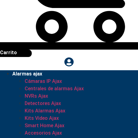
Carrito
Alarmas ajax
Cámaras IP Ajax
Centrales de alarmas Ajax
NVRs Ajax
Detectores Ajax
Kits Alarmas Ajax
Kits Video Ajax
Smart Home Ajax
Accesorios Ajax