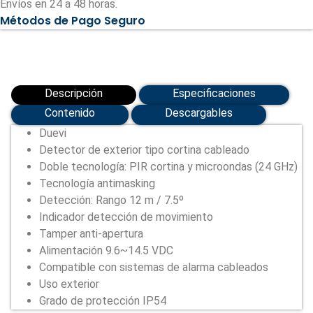
Envíos en 24 a 48 horas.
y
Métodos de Pago Seguro
microondas
(24
GHz)
(DV-
KAPTURE-
F)
cantidad
Descripción
Especificaciones
Contenido
Descargables
Duevi
Detector de exterior tipo cortina cableado
Doble tecnología: PIR cortina y microondas (24 GHz)
Tecnología antimasking
Detección: Rango 12 m / 7.5º
Indicador detección de movimiento
Tamper anti-apertura
Alimentación 9.6~14.5 VDC
Compatible con sistemas de alarma cableados
Uso exterior
Grado de protección IP54