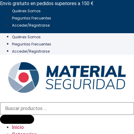
Ir
Envío gratuito en pedidos superiores a 150 €
al
Quiénes Somos
contenido
Preguntas Frecuentes
Acceder/Registrarse
Quiénes Somos
Preguntas Frecuentes
Acceder/Registrarse
Búsqueda
de
productos
Inicio