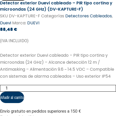
Detector exterior Duevi cableado – PIR tipo cortina y
microondas (24 GHz) (DV-KAPTURE-F)
SKU
DV-KAPTURE-F
Categorías
Detectores Cableados
,
Duevi
Marca:
DUEVI
88,48
€
(IVA INCLUIDO)
Detector exterior Duevi cableado – PIR tipo cortina y
microondas (24 GHz) – Alcance detección 12 m /
Antimasking – Alimentación 9.6 ~ 14.5 VDC – Compatible
con sistemas de alarma cableados – Uso exterior IP54
Detector
exterior
Duevi
Añadir al carrito
cableado
-
PIR
Envío gratuito en pedidos superiores a 150 €
tipo
cortina