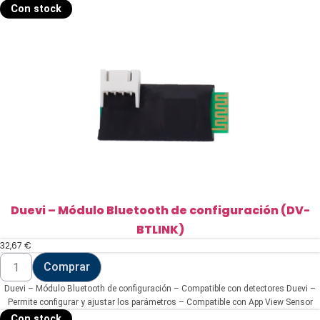
Con stock
Duevi – Módulo Bluetooth de configuración (DV-
BTLINK)
32,67
€
Duevi
Comprar
-
Módulo
Duevi – Módulo Bluetooth de configuración – Compatible con detectores Duevi –
Bluetooth
de
Permite configurar y ajustar los parámetros – Compatible con App View Sensor
configuración
(Android)
Con stock