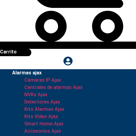
Carrito
Alarmas ajax
Cámaras IP Ajax
Centrales de alarmas Ajax
NVRs Ajax
Detectores Ajax
Kits Alarmas Ajax
Kits Video Ajax
Smart Home Ajax
Accesorios Ajax