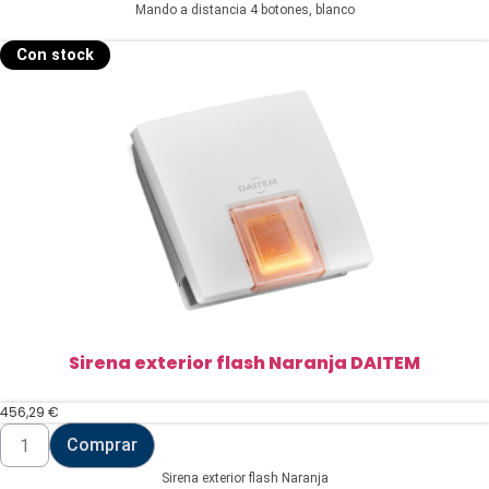
Mando a distancia 4 botones, blanco
DAITEM
cantidad
Con stock
Sirena exterior flash Naranja DAITEM
456,29
€
Sirena
Comprar
exterior
flash
Sirena exterior flash Naranja
Naranja