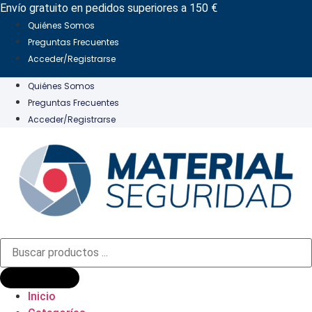
Ir
Envío gratuito en pedidos superiores a 150 €
al
Quiénes Somos
contenido
Preguntas Frecuentes
Acceder/Registrarse
Quiénes Somos
Preguntas Frecuentes
Acceder/Registrarse
Búsqueda
de
productos
Inicio