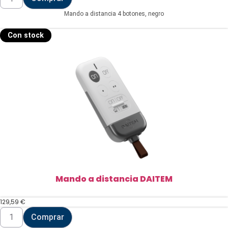
a
distancia
Mando a distancia 4 botones, negro
DAITEM
cantidad
Con stock
Mando a distancia DAITEM
129,59
€
Mando
Comprar
a
distancia