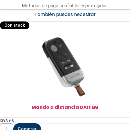
Métodos de pago confiables y protegidos.
También puedes necesitar
Con stock
Mando a distancia DAITEM
129,59
€
Mando
Comprar