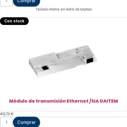
Comprar
DAITEM
cantidad
Teclado interior sin lector de tarjetas
Con stock
Módulo de transmisión Ethernet /SIA DAITEM
412,73
€
Módulo
Comprar
de