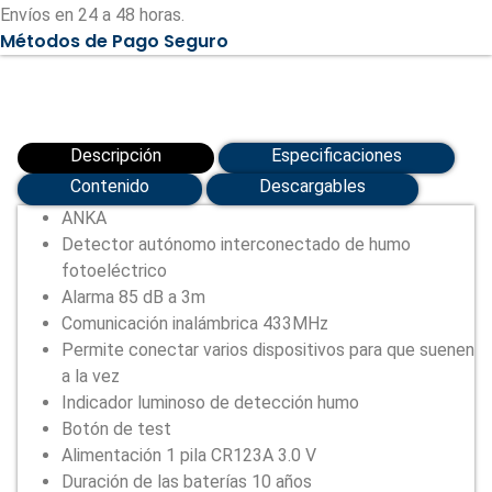
Permite
Envíos en 24 a 48 horas.
conectar
Métodos de Pago Seguro
varios
detectores
por
RF
(ANKA-
762SI)
cantidad
Descripción
Especificaciones
Contenido
Descargables
ANKA
Detector autónomo interconectado de humo
fotoeléctrico
Alarma 85 dB a 3m
Comunicación inalámbrica 433MHz
Permite conectar varios dispositivos para que suenen
a la vez
Indicador luminoso de detección humo
Botón de test
Alimentación 1 pila CR123A 3.0 V
Duración de las baterías 10 años