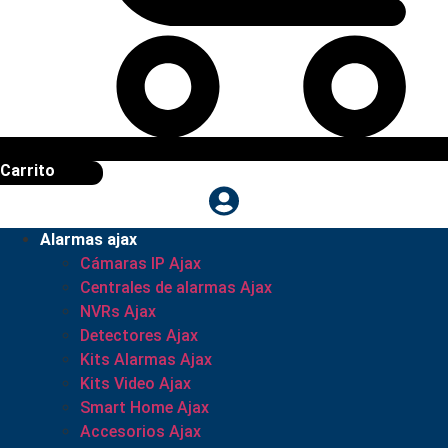
Carrito
Alarmas ajax
Cámaras IP Ajax
Centrales de alarmas Ajax
NVRs Ajax
Detectores Ajax
Kits Alarmas Ajax
Kits Video Ajax
Smart Home Ajax
Accesorios Ajax