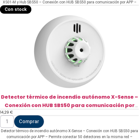
incendio
XS01-M y Hub SBS50 – Conexión con HUB SBS50 para comunicación por APP –
autónomo
Permite conectar 50 detectores en la misma red – Alarma sonora 85 dB a 3m –
Con stock
X-
Certificado EN 14604
Sense
-
Inlcuye
3
detectores
de
humo
XS01-
M
y
Hub
SBS50
(FS31)
cantidad
Detector térmico de incendio autónomo X-Sense –
Conexión con HUB SBS50 para comunicación por
14,29
€
APP (XH02-M)
Detector
Comprar
térmico
de
Detector térmico de incendio autónomo X-Sense – Conexión con HUB SBS50 para
incendio
autónomo
comunicación por APP – Permite conectar 50 detectores en la misma red –