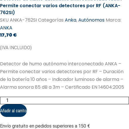
Permite conectar varios detectores por RF (ANKA-
762SI)
SKU
ANKA-762SI
Categorías
Anka
,
Autónomos
Marca:
ANKA
17,70
€
(IVA INCLUIDO)
Detector de humo autónomo interconectado ANKA –
Permite conectar varios detectores por RF – Duración
de la batería 10 años – Indicador luminoso de alarma –
Alarma sonora 85 dB a 3m – Certificado EN 14604:2005
Detector
de
humo
Añadir al carrito
autónomo
interconectado
ANKA
Envío gratuito en pedidos superiores a 150 €
-