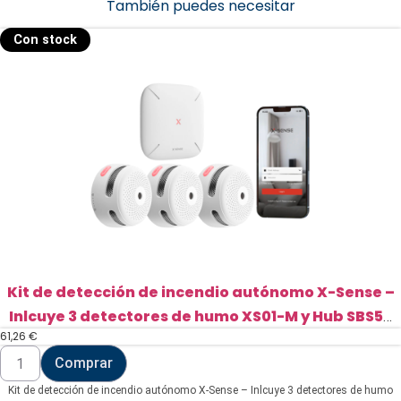
También puedes necesitar
Con stock
Kit de detección de incendio autónomo X-Sense –
Inlcuye 3 detectores de humo XS01-M y Hub SBS50
61,26
€
(FS31)
Kit
Comprar
de
detección
Kit de detección de incendio autónomo X-Sense – Inlcuye 3 detectores de humo
de