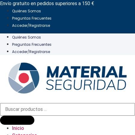
Ir
Envío gratuito en pedidos superiores a 150 €
al
Quiénes Somos
contenido
Preguntas Frecuentes
Acceder/Registrarse
Quiénes Somos
Preguntas Frecuentes
Acceder/Registrarse
Búsqueda
de
productos
Inicio