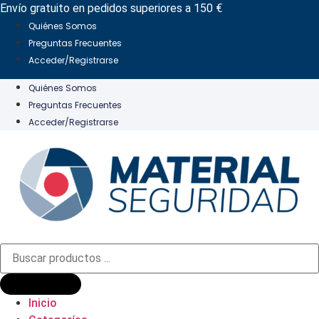
Ir
Envío gratuito en pedidos superiores a 150 €
al
Quiénes Somos
contenido
Preguntas Frecuentes
Acceder/Registrarse
Quiénes Somos
Preguntas Frecuentes
Acceder/Registrarse
Búsqueda
de
productos
Inicio