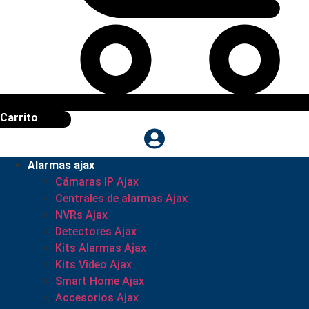
Carrito
Alarmas ajax
Cámaras IP Ajax
Centrales de alarmas Ajax
NVRs Ajax
Detectores Ajax
Kits Alarmas Ajax
Kits Video Ajax
Smart Home Ajax
Accesorios Ajax