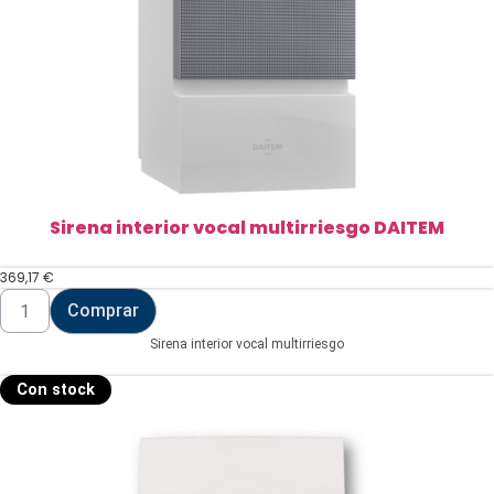
Sirena interior vocal multirriesgo DAITEM
369,17
€
Sirena
Comprar
interior
vocal
Sirena interior vocal multirriesgo
multirriesgo
DAITEM
cantidad
Con stock