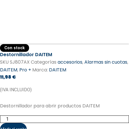
Con stock
Destornillador DAITEM
SKU
SJ807AX
Categorías
accesorios
,
Alarmas sin cuotas
,
DAITEM
,
Pro +
Marca:
DAITEM​
11,98
€
(IVA INCLUIDO)
Destornillador para abrir productos DAITEM
Destornillador
DAITEM
cantidad