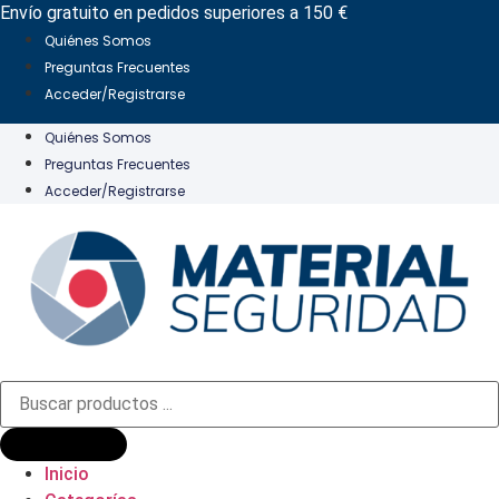
Ir
Envío gratuito en pedidos superiores a 150 €
al
Quiénes Somos
contenido
Preguntas Frecuentes
Acceder/Registrarse
Quiénes Somos
Preguntas Frecuentes
Acceder/Registrarse
Búsqueda
de
productos
Inicio