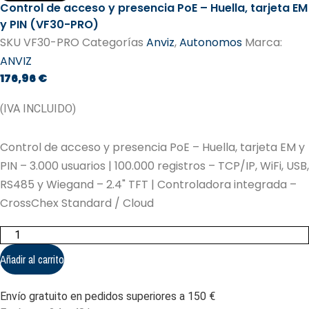
Control de acceso y presencia PoE – Huella, tarjeta EM
y PIN (VF30-PRO)
SKU
VF30-PRO
Categorías
Anviz
,
Autonomos
Marca:
ANVIZ
176,96
€
(IVA INCLUIDO)
Control de acceso y presencia PoE – Huella, tarjeta EM y
PIN – 3.000 usuarios | 100.000 registros – TCP/IP, WiFi, USB,
RS485 y Wiegand – 2.4" TFT | Controladora integrada –
CrossChex Standard / Cloud
Control
de
acceso
Añadir al carrito
y
presencia
PoE
Envío gratuito en pedidos superiores a 150 €
-
Huella,