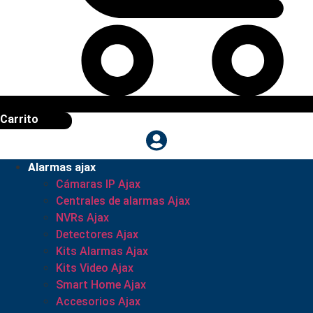
Carrito
Alarmas ajax
Cámaras IP Ajax
Centrales de alarmas Ajax
NVRs Ajax
Detectores Ajax
Kits Alarmas Ajax
Kits Video Ajax
Smart Home Ajax
Accesorios Ajax