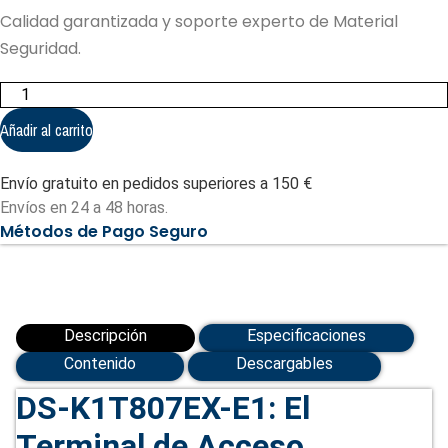
Calidad garantizada y soporte experto de Material
Seguridad.
Lector
Facial
HIKVISION
Añadir al carrito
DS-
K1T807EX-
E1
Envío gratuito en pedidos superiores a 150 €
Acceso
Temp
Envíos en 24 a 48 horas.
(DS-
Métodos de Pago Seguro
K1T807EX-
E1)
cantidad
Descripción
Especificaciones
Contenido
Descargables
DS-K1T807EX-E1: El
Terminal de Acceso