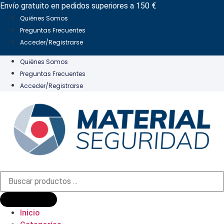
Ir
Envío gratuito en pedidos superiores a 150 €
al
Quiénes Somos
contenido
Preguntas Frecuentes
Acceder/Registrarse
Quiénes Somos
Preguntas Frecuentes
Acceder/Registrarse
Búsqueda
de
productos
Inicio