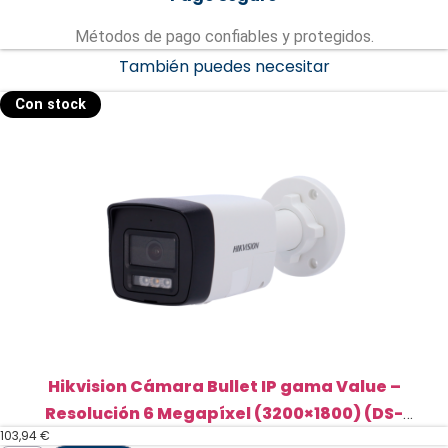
Métodos de pago confiables y protegidos.
También puedes necesitar
Con stock
Hikvision Cámara Bullet IP gama Value –
Resolución 6 Megapíxel (3200×1800) (DS-
103,94
€
2CD1063G2-LIUF/SL(2.8mm))