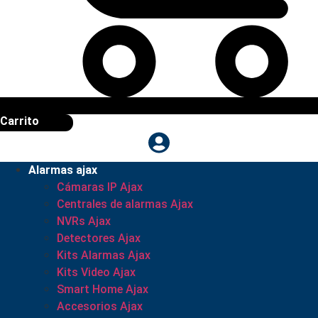
Carrito
Alarmas ajax
Cámaras IP Ajax
Centrales de alarmas Ajax
NVRs Ajax
Detectores Ajax
Kits Alarmas Ajax
Kits Video Ajax
Smart Home Ajax
Accesorios Ajax