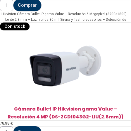
Hikvision
Comprar
Cámara
Bullet
Hikvision Cámara Bullet IP gama Value – Resolución 6 Megapíxel (3200×1800) –
IP
gama
Lente 2.8 mm – Luz hibrida 30 m | Sirena y flash disuasorios – Detección de
Value
movimiento 2.0 | MicroSD – Micrófono y altavoz integrados | PoE | IP67
Con stock
-
Resolución
6
Megapíxel
(3200x1800)
(DS-
2CD1063G2-
LIUF/SL(2.8mm))
cantidad
Cámara Bullet IP Hikvision gama Value –
Resolución 4 MP (DS-2CD1043G2-LIU(2.8mm))
78,98
€
Cámara