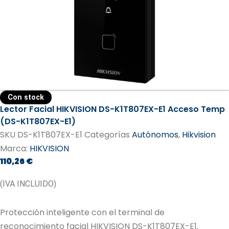
Con stock
Lector Facial HIKVISION DS-K1T807EX-E1 Acceso Temp
(DS-K1T807EX-E1)
SKU
DS-K1T807EX-E1
Categorías
Autónomos
,
Hikvision
Marca:
HIKVISION
110,26
€
(IVA INCLUIDO)
Protección inteligente con el terminal de
reconocimiento facial HIKVISION DS-K1T807EX-E1.