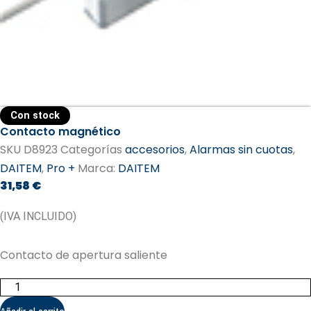
Con stock
Contacto magnético
SKU
D8923
Categorías
accesorios
,
Alarmas sin cuotas
,
DAITEM
,
Pro +
Marca:
DAITEM​
31,58
€
(IVA INCLUIDO)
Contacto de apertura saliente
Contacto
magnético
cantidad