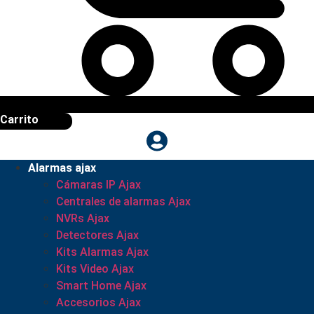
Carrito
Alarmas ajax
Cámaras IP Ajax
Centrales de alarmas Ajax
NVRs Ajax
Detectores Ajax
Kits Alarmas Ajax
Kits Video Ajax
Smart Home Ajax
Accesorios Ajax