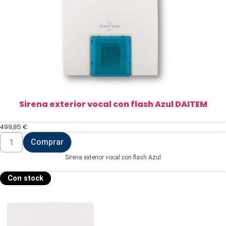
Sirena exterior vocal con flash Azul DAITEM
499,85
€
Sirena
Comprar
exterior
vocal
Sirena exterior vocal con flash Azul
con
flash
Azul
Con stock
DAITEM
cantidad