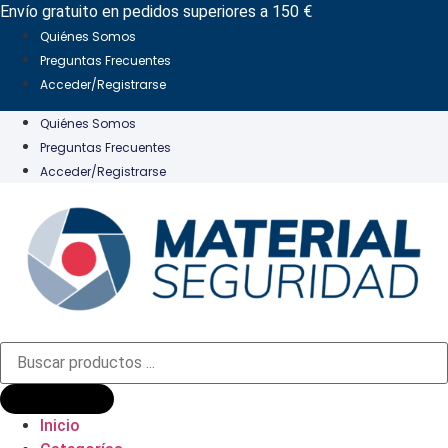
Ir
Envío gratuito en pedidos superiores a 150 €
al
Quiénes Somos
contenido
Preguntas Frecuentes
Acceder/Registrarse
Quiénes Somos
Preguntas Frecuentes
Acceder/Registrarse
Búsqueda
de
productos
Inicio