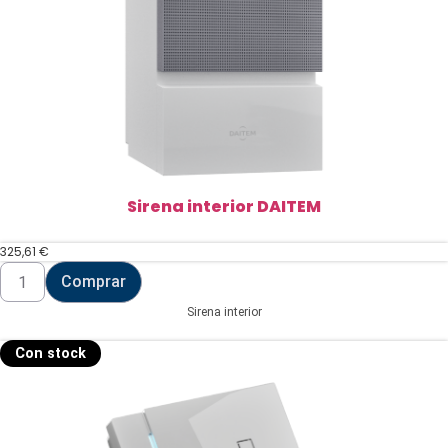
Sirena interior DAITEM
325,61
€
Sirena
Comprar
interior
DAITEM
Sirena interior
cantidad
Con stock