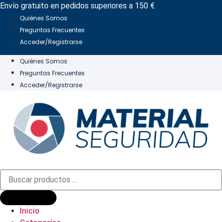
Ir
Envío gratuito en pedidos superiores a 150 €
al
Quiénes Somos
contenido
Preguntas Frecuentes
Acceder/Registrarse
Quiénes Somos
Preguntas Frecuentes
Acceder/Registrarse
Búsqueda
de
productos
Inicio