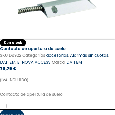
Con stock
Contacto de apertura de suelo
SKU
D8922
Categorías
accesorios
,
Alarmas sin cuotas
,
DAITEM
,
E-NOVA ACCESS
Marca:
DAITEM​
70,79
€
(IVA INCLUIDO)
Contacto de apertura de suelo
Contacto
de
apertura