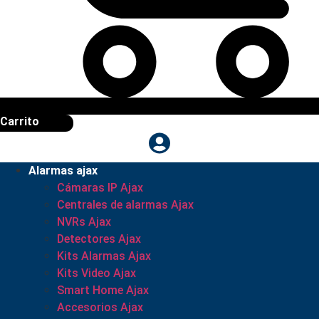
Carrito
Alarmas ajax
Cámaras IP Ajax
Centrales de alarmas Ajax
NVRs Ajax
Detectores Ajax
Kits Alarmas Ajax
Kits Video Ajax
Smart Home Ajax
Accesorios Ajax