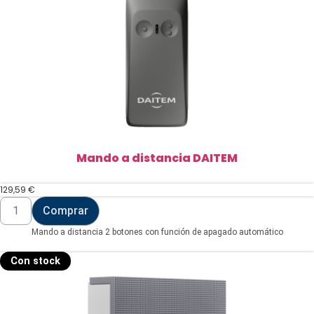
Mando a distancia DAITEM
129,59
€
Mando
Comprar
a
distancia
Mando a distancia 2 botones con función de apagado automático
DAITEM
cantidad
Con stock