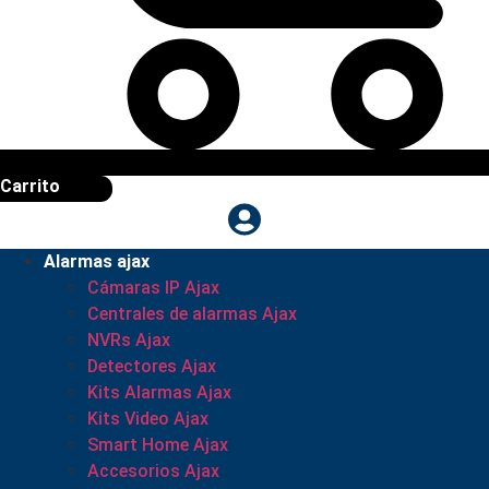
Carrito
Alarmas ajax
Cámaras IP Ajax
Centrales de alarmas Ajax
NVRs Ajax
Detectores Ajax
Kits Alarmas Ajax
Kits Video Ajax
Smart Home Ajax
Accesorios Ajax