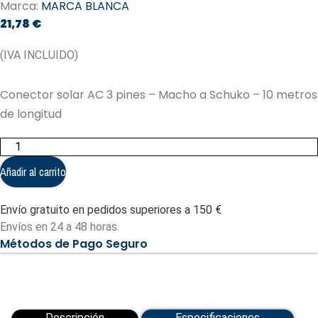
Marca:
MARCA BLANCA
21,78
€
(IVA INCLUIDO)
Conector solar AC 3 pines – Macho a Schuko – 10 metros
de longitud
Conector
solar
AC
Añadir al carrito
3
pines
-
Envío gratuito en pedidos superiores a 150 €
Macho
a
Envíos en 24 a 48 horas.
Schuko
Métodos de Pago Seguro
(BC01-
AC-
10M)
cantidad
Descripción
Especificaciones