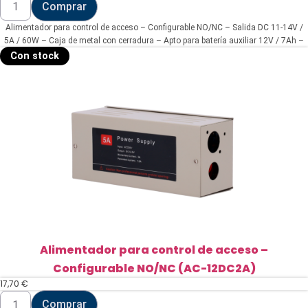
Comprar
para
control
Alimentador para control de acceso – Configurable NO/NC – Salida DC 11-14V /
de
acceso
5A / 60W – Caja de metal con cerradura – Apto para batería auxiliar 12V / 7Ah –
-
Montaje en superficie
Con stock
Configurable
NO/NC
(AC-
12DC5A-
BAT7AH)
cantidad
Alimentador para control de acceso –
Configurable NO/NC (AC-12DC2A)
17,70
€
Alimentador
Comprar
para