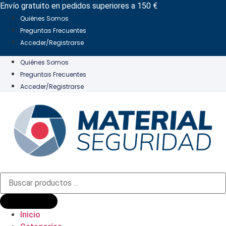
Ir
Envío gratuito en pedidos superiores a 150 €
al
Quiénes Somos
contenido
Preguntas Frecuentes
Acceder/Registrarse
Quiénes Somos
Preguntas Frecuentes
Acceder/Registrarse
Búsqueda
de
productos
Inicio