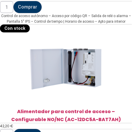
Control
Comprar
de
acceso
Control de acceso autónomo – Acceso por código QR – Salida de relé o alarma –
autónomo
-
Pantalla 5" IPS – Control de tiempo | Horario de acceso – Apto para interior
Acceso
Con stock
por
código
QR
(AC301-
QR)
cantidad
Alimentador para control de acceso –
Configurable NO/NC (AC-12DC5A-BAT7AH)
42,20
€
Alimentador