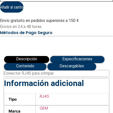
-
CON3007
Añadir al carrito
cantidad
Envío gratuito en pedidos superiores a 150 €
Envíos en 24 a 48 horas.
Métodos de Pago Seguro
Descripción
Especificaciones
Contenido
Descargables
Conector RJ45 para crimpar.
Información adicional
RJ45
Tipo
OEM
Marca