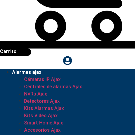
Carrito
Alarmas ajax
Cámaras IP Ajax
Centrales de alarmas Ajax
NVRs Ajax
Detectores Ajax
Kits Alarmas Ajax
Kits Video Ajax
Smart Home Ajax
Accesorios Ajax