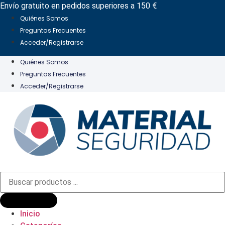
Ir
Envío gratuito en pedidos superiores a 150 €
al
Quiénes Somos
contenido
Preguntas Frecuentes
Acceder/Registrarse
Quiénes Somos
Preguntas Frecuentes
Acceder/Registrarse
Búsqueda
de
productos
Inicio