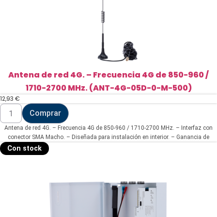
Antena de red 4G. – Frecuencia 4G de 850-960 /
1710-2700 MHz. (ANT-4G-05D-0-M-500)
12,93
€
Antena
Comprar
de
red
Antena de red 4G. – Frecuencia 4G de 850-960 / 1710-2700 MHz. – Interfaz con
4G.
-
conector SMA Macho. – Diseñada para instalación en interior. – Ganancia de
Frecuencia
antena 4G de 5 dBi. – Incluye cable RG174 de 5 metros de longitud.
Con stock
4G
de
850-
960
/
1710-
2700
MHz.
(ANT-