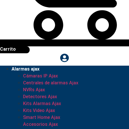
Carrito
Alarmas ajax
Cámaras IP Ajax
Centrales de alarmas Ajax
NVRs Ajax
Detectores Ajax
Kits Alarmas Ajax
Kits Video Ajax
Smart Home Ajax
Accesorios Ajax