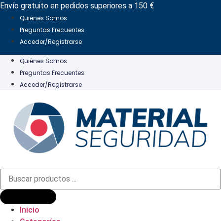
Ir
Envío gratuito en pedidos superiores a 150 €
al
Quiénes Somos
contenido
Preguntas Frecuentes
Acceder/Registrarse
Quiénes Somos
Preguntas Frecuentes
Acceder/Registrarse
Búsqueda
de
productos
Inicio