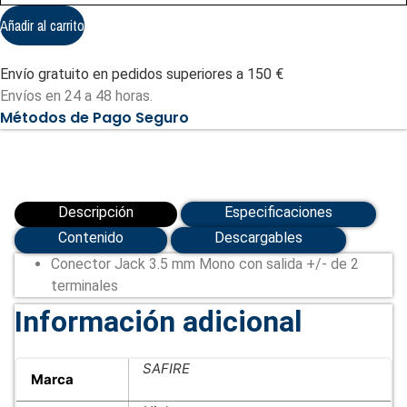
-
Jack
Añadir al carrito
3.5
mm
Mono
Envío gratuito en pedidos superiores a 150 €
(CON297)
cantidad
Envíos en 24 a 48 horas.
Métodos de Pago Seguro
Descripción
Especificaciones
Contenido
Descargables
Conector Jack 3.5 mm Mono con salida +/- de 2
terminales
Información adicional
SAFIRE
Marca