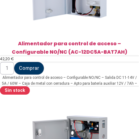
4G-
05D-
0-
M-
500)
cantidad
Alimentador para control de acceso –
Configurable NO/NC (AC-12DC5A-BAT7AH)
42,20
€
Alimentador
Comprar
para
control
Alimentador para control de acceso – Configurable NO/NC – Salida DC 11-14V /
de
acceso
5A / 60W – Caja de metal con cerradura – Apto para batería auxiliar 12V / 7Ah –
-
Montaje en superficie
Sin stock
Configurable
NO/NC
(AC-
12DC5A-
BAT7AH)
cantidad