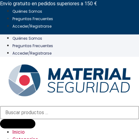
Ir
Envío gratuito en pedidos superiores a 150 €
al
Quiénes Somos
contenido
Preguntas Frecuentes
Acceder/Registrarse
Quiénes Somos
Preguntas Frecuentes
Acceder/Registrarse
Búsqueda
de
productos
Inicio