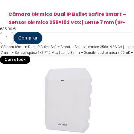
Cámara térmica Dual IP Bullet Safire Smart –
Sensor térmico 256×192 VOx | Lente 7 mm (SF-
635,00
€
IPTB256A-7D5)
Cámara
Comprar
térmica
Dual
Cámara térmica Dual IP Bullet Safire Smart – Sensor térmico 256×192 VOx | Lente
IP
Bullet
7 mm – Sensor óptico 1/2.7” 5 Mpx | Lente 8 mm – Sensibilidad térmica ≤ 50mK –
Safire
AI basado en clasificación de humano y vehículo – Rango medición temp
Con stock
Smart
-20~150ºC / ± 8ºC
-
Sensor
térmico
256x192
VOx
|
Lente
7
mm
(SF-
IPTB256A-
7D5)
cantidad