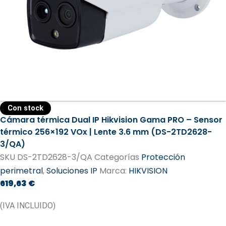
Con stock
Cámara térmica Dual IP Hikvision Gama PRO – Sensor
térmico 256×192 VOx | Lente 3.6 mm (DS-2TD2628-
3/QA)
SKU
DS-2TD2628-3/QA
Categorías
Protección
perimetral
,
Soluciones IP
Marca:
HIKVISION
619,63
€
(IVA INCLUIDO)