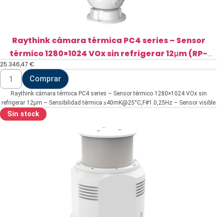
Raythink cámara térmica PC4 series – Sensor
térmico 1280×1024 VOx sin refrigerar 12μm (RP-
25.346,47
€
PC4S4A2-075E300Z50)
Raythink
Comprar
cámara
térmica
Raythink cámara térmica PC4 series – Sensor térmico 1280×1024 VOx sin
PC4
series
refrigerar 12μm – Sensibilidad térmica ≤40mK@25°C,F#1.0,25Hz – Sensor visible
-
1/1.8" 4Mpx CMOS – Lente térmica 75mm – Lente visible 6~300mm (zoom 50X)
Sin stock
Sensor
térmico
1280x1024
VOx
sin
refrigerar
12μm
(RP-
PC4S4A2-
075E300Z50)
cantidad