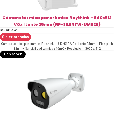
Cámara térmica panorámica Raythink – 640×512
VOx | Lente 25mm (RP-SILENTW-UM625)
16.491,54
€
Sin existencias
Cámara térmica panorámica Raythink – 640×512 VOx | Lente 25mm – Pixel pitch
12μm – Sensibilidad térmica ≤40mK – Resolución 13000 x 512
Con stock