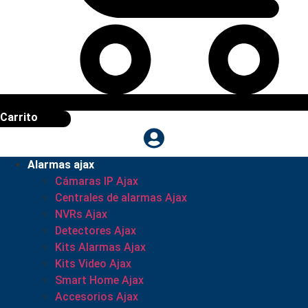
Carrito
Alarmas ajax
Cámaras IP Ajax
Centrales de alarmas Ajax
NVRs Ajax
Detectores Ajax
Kits Alarmas Ajax
Kits Video Ajax
Smart Home Ajax
Accesorios Ajax