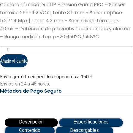
Cámara térmica Dual IP Hikvision Gama PRO – Sensor
térmico 256×192 VOx | Lente 3.6 mm – Sensor óptico
1/2.7” 4 Mpx | Lente 4.3 mm – Sensibilidad térmica ≤
40mK – Detección de preventiva de incendios y alarma
– Rango medición temp -20~150ºC / ± 8ºC
Cámara
térmica
Dual
Añadir al carrito
IP
Hikvision
Gama
Envío gratuito en pedidos superiores a 150 €
PRO
-
Envíos en 24 a 48 horas.
Sensor
Métodos de Pago Seguro
térmico
256x192
VOx
|
Lente
3.6
mm
Descripción
Especificaciones
(DS-
2TD2628-
Contenido
Descargables