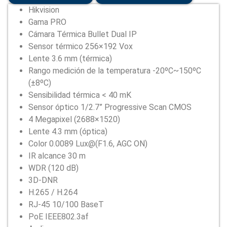
3/QA)
Hikvision
cantidad
Gama PRO
Cámara Térmica Bullet Dual IP
Sensor térmico 256×192 Vox
Lente 3.6 mm (térmica)
Rango medición de la temperatura -20ºC~150ºC
(±8ºC)
Sensibilidad térmica < 40 mK
Sensor óptico 1/2.7” Progressive Scan CMOS
4 Megapixel (2688×1520)
Lente 4.3 mm (óptica)
Color 0.0089 Lux@(F1.6, AGC ON)
IR alcance 30 m
WDR (120 dB)
3D-DNR
H.265 / H.264
RJ-45 10/100 BaseT
PoE IEEE802.3af