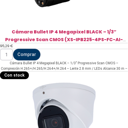
Cámara Bullet IP 4 Megapixel BLACK – 1/3”
Progressive Scan CMOS (XS-IPB225-4PS-FC-AI-
95,29
€
BLACK)
Cámara
Comprar
Bullet
IP
Cámara Bullet IP 4 Megapixel BLACK – 1/3” Progressive Scan CMOS –
4
Megapixel
Compresión H.265+/H.265/H.264+/H.264 – Lente 2.8 mm / LEDs Alcance 30 m –
BLACK
WDR | Micrófono integrado – Funciones Inteligentes
Con stock
-
1/3”
Progressive
Scan
CMOS
(XS-
IPB225-
4PS-
FC-
AI-
BLACK)