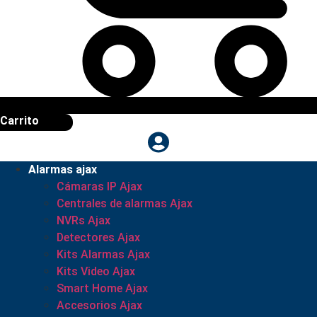
Carrito
Alarmas ajax
Cámaras IP Ajax
Centrales de alarmas Ajax
NVRs Ajax
Detectores Ajax
Kits Alarmas Ajax
Kits Video Ajax
Smart Home Ajax
Accesorios Ajax