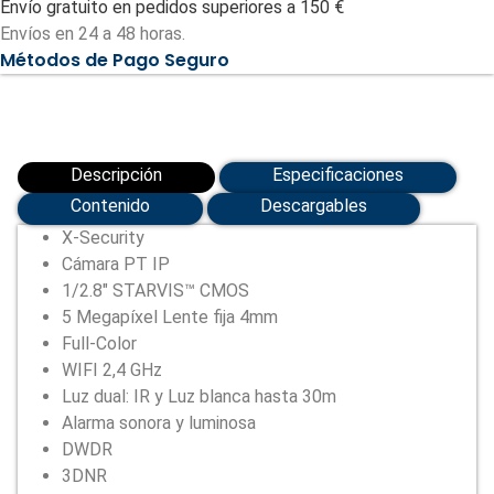
Envío gratuito en pedidos superiores a 150 €
5
Megapíxel
Envíos en 24 a 48 horas.
(2560
Métodos de Pago Seguro
×
1920)
(XS-
IPPT470-
5ESW-
FC-
AI2)
Descripción
Especificaciones
cantidad
Contenido
Descargables
X-Security
Cámara PT IP
1/2.8″ STARVIS™ CMOS
5 Megapíxel Lente fija 4mm
Full-Color
WIFI 2,4 GHz
Luz dual: IR y Luz blanca hasta 30m
Alarma sonora y luminosa
DWDR
3DNR