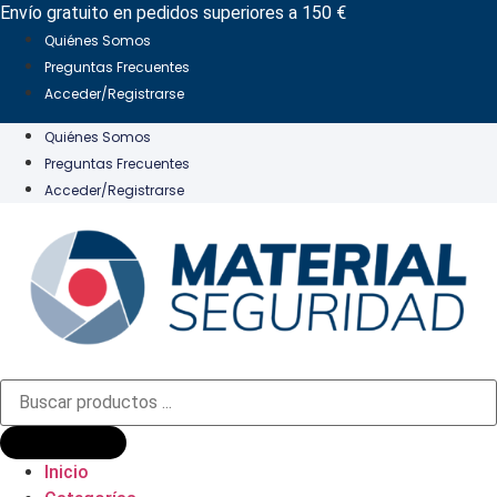
Ir
Envío gratuito en pedidos superiores a 150 €
al
Quiénes Somos
contenido
Preguntas Frecuentes
Acceder/Registrarse
Quiénes Somos
Preguntas Frecuentes
Acceder/Registrarse
Búsqueda
de
productos
Inicio