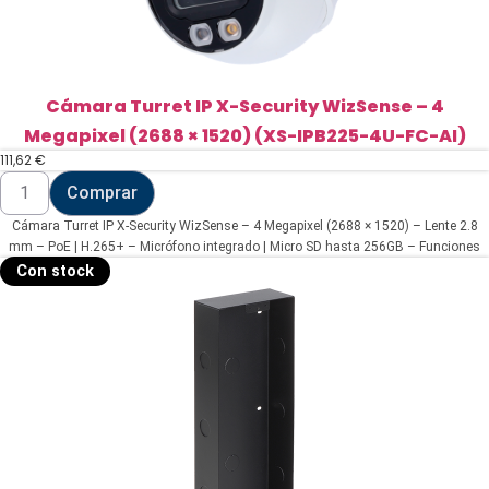
cantidad
Cámara Turret IP X-Security WizSense – 4
Megapixel (2688 × 1520) (XS-IPB225-4U-FC-AI)
111,62
€
Cámara
Comprar
Turret
IP
Cámara Turret IP X-Security WizSense – 4 Megapixel (2688 × 1520) – Lente 2.8
X-
Security
mm – PoE | H.265+ – Micrófono integrado | Micro SD hasta 256GB – Funciones
WizSense
Inteligentes | Smart Dual Iluminación
Con stock
-
4
Megapixel
(2688
×
1520)
(XS-
IPB225-
4U-
FC-
AI)
cantidad