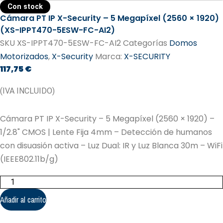
Con stock
Cámara PT IP X-Security – 5 Megapíxel (2560 × 1920)
(XS-IPPT470-5ESW-FC-AI2)
SKU
XS-IPPT470-5ESW-FC-AI2
Categorías
Domos
Motorizados
,
X-Security
Marca:
X-SECURITY
117,75
€
(IVA INCLUIDO)
Cámara PT IP X-Security – 5 Megapíxel (2560 × 1920) –
1/2.8" CMOS | Lente Fija 4mm – Detección de humanos
con disuasión activa – Luz Dual: IR y Luz Blanca 30m – WiFi
(IEEE802.11b/g)
Cámara
PT
IP
Añadir al carrito
X-
Security
-