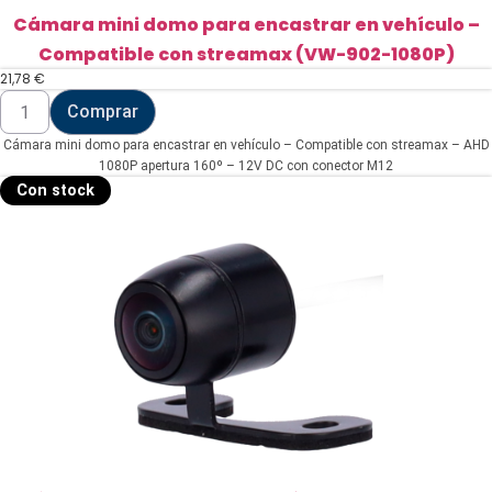
Cámara mini domo para encastrar en vehículo –
Compatible con streamax (VW-902-1080P)
21,78
€
Cámara
Comprar
mini
domo
Cámara mini domo para encastrar en vehículo – Compatible con streamax – AHD
para
encastrar
1080P apertura 160º – 12V DC con conector M12
en
Con stock
vehículo
-
Compatible
con
streamax
(VW-
902-
1080P)
cantidad