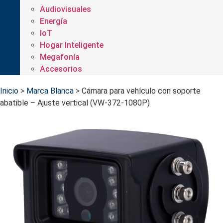
Audiovisuales
Energía
IoT
Hogar Inteligente
Megafonía
Accesorios
Inicio
>
Marca Blanca
>
Cámara para vehículo con soporte
abatible – Ajuste vertical (VW-372-1080P)