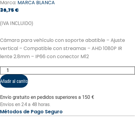
Marca:
MARCA BLANCA
36,75
€
(IVA INCLUIDO)
Cámara para vehículo con soporte abatible – Ajuste
vertical – Compatible con streamax – AHD 1080P IR
lente 2.8mm – IP66 con conector M12
Cámara
para
vehículo
Añadir al carrito
con
soporte
abatible
Envío gratuito en pedidos superiores a 150 €
-
Ajuste
Envíos en 24 a 48 horas.
vertical
Métodos de Pago Seguro
(VW-
372-
1080P)
cantidad