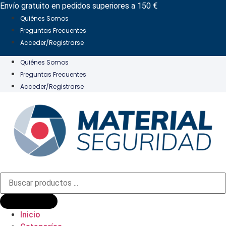
Ir
Envío gratuito en pedidos superiores a 150 €
al
Quiénes Somos
contenido
Preguntas Frecuentes
Acceder/Registrarse
Quiénes Somos
Preguntas Frecuentes
Acceder/Registrarse
Búsqueda
de
productos
Inicio