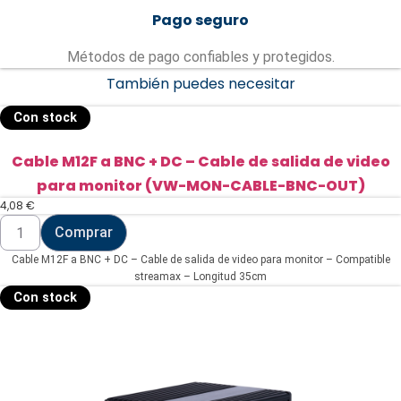
Pago seguro
Métodos de pago confiables y protegidos.
También puedes necesitar
Con stock
Cable M12F a BNC + DC – Cable de salida de video
para monitor (VW-MON-CABLE-BNC-OUT)
4,08
€
Cable
Comprar
M12F
a
Cable M12F a BNC + DC – Cable de salida de video para monitor – Compatible
BNC
+
streamax – Longitud 35cm
DC
Con stock
-
Cable
de
salida
de
video
para