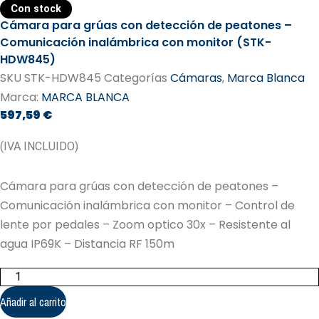
Con stock
Cámara para grúas con detección de peatones –
Comunicación inalámbrica con monitor (STK-
HDW845)
SKU
STK-HDW845
Categorías
Cámaras
,
Marca Blanca
Marca:
MARCA BLANCA
597,59
€
(IVA INCLUIDO)
Cámara para grúas con detección de peatones –
Comunicación inalámbrica con monitor – Control de
lente por pedales – Zoom optico 30x – Resistente al
agua IP69K – Distancia RF 150m
Cámara
para
grúas
Añadir al carrito
con
detección