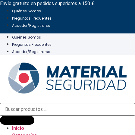
Ir
Envío gratuito en pedidos superiores a 150 €
al
Quiénes Somos
contenido
Preguntas Frecuentes
Acceder/Registrarse
Quiénes Somos
Preguntas Frecuentes
Acceder/Registrarse
Búsqueda
de
productos
Inicio