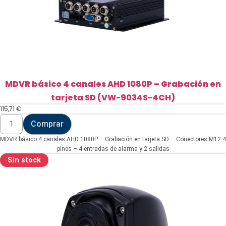
monitor
(VW-
MON-
CABLE-
BNC-
OUT)
cantidad
MDVR básico 4 canales AHD 1080P – Grabación en
tarjeta SD (VW-9034S-4CH)
115,71
€
MDVR
Comprar
básico
4
MDVR básico 4 canales AHD 1080P – Grabación en tarjeta SD – Conectores M12 4
canales
AHD
pines – 4 entradas de alarma y 2 salidas
1080P
Sin stock
-
Grabación
en
tarjeta
SD
(VW-
9034S-
4CH)