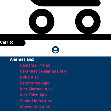
Carrito
Alarmas ajax
Cámaras IP Ajax
Centrales de alarmas Ajax
NVRs Ajax
Detectores Ajax
Kits Alarmas Ajax
Kits Video Ajax
Smart Home Ajax
Accesorios Ajax