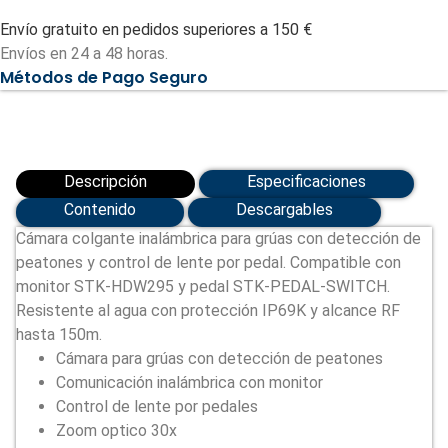
de
Envío gratuito en pedidos superiores a 150 €
peatones
-
Envíos en 24 a 48 horas.
Comunicación
Métodos de Pago Seguro
inalámbrica
con
monitor
(STK-
HDW845)
cantidad
Descripción
Especificaciones
Contenido
Descargables
Cámara colgante inalámbrica para grúas con detección de
peatones y control de lente por pedal. Compatible con
monitor STK-HDW295 y pedal STK-PEDAL-SWITCH.
Resistente al agua con protección IP69K y alcance RF
hasta 150m.
Cámara para grúas con detección de peatones
Comunicación inalámbrica con monitor
Control de lente por pedales
Zoom optico 30x