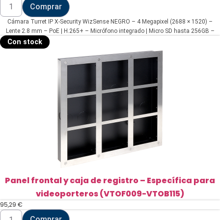
Cámara
Comprar
Turret
IP
Cámara Turret IP X-Security WizSense NEGRO – 4 Megapixel (2688 × 1520) –
X-
Security
Lente 2.8 mm – PoE | H.265+ – Micrófono integrado | Micro SD hasta 256GB –
WizSense
Funciones Inteligentes | Smart Dual Iluminación
Con stock
NEGRO
-
4
Megapixel
(2688
×
1520)
(XS-
IPB225-
4U-
FC-
AI-
BLACK)
cantidad
Panel frontal y caja de registro – Específica para
videoporteros (VTOF009-VTOB115)
95,29
€
Panel
Comprar