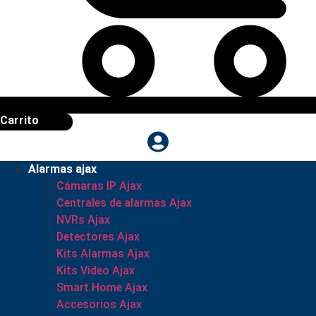
Carrito
Alarmas ajax
Cámaras IP Ajax
Centrales de alarmas Ajax
NVRs Ajax
Detectores Ajax
Kits Alarmas Ajax
Kits Video Ajax
Smart Home Ajax
Accesorios Ajax