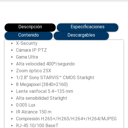
Descripción
Especificaciones
Contenido
Descargables
X-Security
Cámara IP PTZ
Gama Ultra
Alta velocidad 400º/segundo
Zoom óptico 25X
1/2.8″ Sony STARVIS™ CMOS Starlight
8 Megapixel (3840×2160)
Lente varifocal 5.4~135 mm
Alta sensibilidad Starlight
0.005 Lux
IR Alcance 150 m
Compresión H.265+/H.265/H.264+/H.264/MJPEG
RJ-45 10/100 BaseT