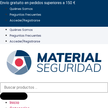
Ir
Envío gratuito en pedidos superiores a 150 €
al
Quiénes Somos
contenido
Preguntas Frecuentes
Acceder/Registrarse
Quiénes Somos
Preguntas Frecuentes
Acceder/Registrarse
Búsqueda
de
productos
Inicio