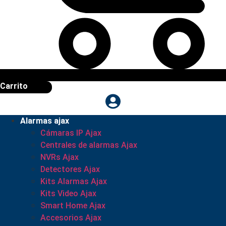
Carrito
Alarmas ajax
Cámaras IP Ajax
Centrales de alarmas Ajax
NVRs Ajax
Detectores Ajax
Kits Alarmas Ajax
Kits Video Ajax
Smart Home Ajax
Accesorios Ajax