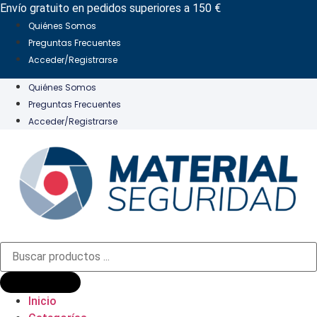
Ir
Envío gratuito en pedidos superiores a 150 €
al
Quiénes Somos
contenido
Preguntas Frecuentes
Acceder/Registrarse
Quiénes Somos
Preguntas Frecuentes
Acceder/Registrarse
Búsqueda
de
productos
Inicio