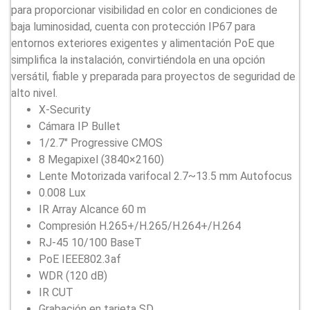
para proporcionar visibilidad en color en condiciones de
baja luminosidad, cuenta con protección IP67 para
entornos exteriores exigentes y alimentación PoE que
simplifica la instalación, convirtiéndola en una opción
versátil, fiable y preparada para proyectos de seguridad de
alto nivel.
X-Security
Cámara IP Bullet
1/2.7″ Progressive CMOS
8 Megapixel (3840×2160)
Lente Motorizada varifocal 2.7~13.5 mm Autofocus
0.008 Lux
IR Array Alcance 60 m
Compresión H.265+/H.265/H.264+/H.264
RJ-45 10/100 BaseT
PoE IEEE802.3af
WDR (120 dB)
IR CUT
Grabación en tarjeta SD