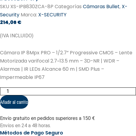
SKU
XS-IPB830ZCA-8P
Categorías
Cámaras Bullet
,
X-
Security
Marca:
X-SECURITY
214,06
€
(IVA INCLUIDO)
Cámara IP 8Mpx PRO – 1/2.7” Progressive CMOS – Lente
Motorizada varifocal 2.7~13.5 mm – 3D-NR | WDR –
Alarmas | IR LEDs Alcance 60 m | SMD Plus –
Impermeable IP67
Cámara
IP
8Mpx
Añadir al carrito
PRO
-
1/2.7”
Envío gratuito en pedidos superiores a 150 €
Progressive
CMOS
Envíos en 24 a 48 horas.
(XS-
Métodos de Pago Seguro
IPB830ZCA-