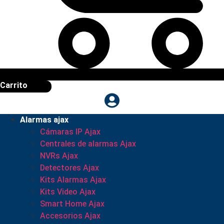
Carrito
Alarmas ajax
Cámaras IP Ajax
Centrales de alarmas Ajax
NVRs Ajax
Detectores Ajax
Kits Alarmas Ajax
Kits Video Ajax
Smart Home Ajax
Accesorios Ajax