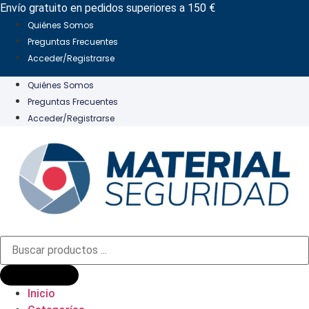
Ir
Envío gratuito en pedidos superiores a 150 €
al
Quiénes Somos
contenido
Preguntas Frecuentes
Acceder/Registrarse
Quiénes Somos
Preguntas Frecuentes
Acceder/Registrarse
Búsqueda
de
productos
Inicio