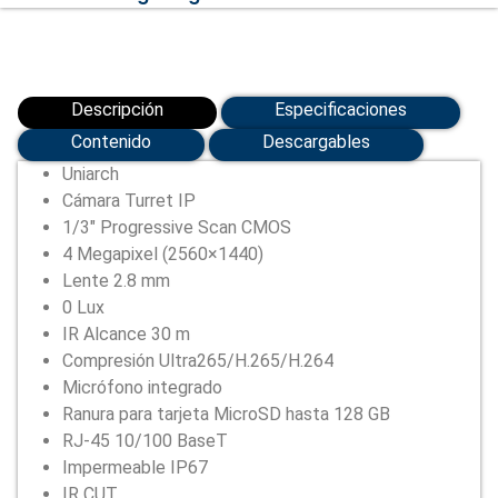
Descripción
Especificaciones
Contenido
Descargables
Uniarch
Cámara Turret IP
1/3″ Progressive Scan CMOS
4 Megapixel (2560×1440)
Lente 2.8 mm
0 Lux
IR Alcance 30 m
Compresión Ultra265/H.265/H.264
Micrófono integrado
Ranura para tarjeta MicroSD hasta 128 GB
RJ-45 10/100 BaseT
Impermeable IP67
IR CUT