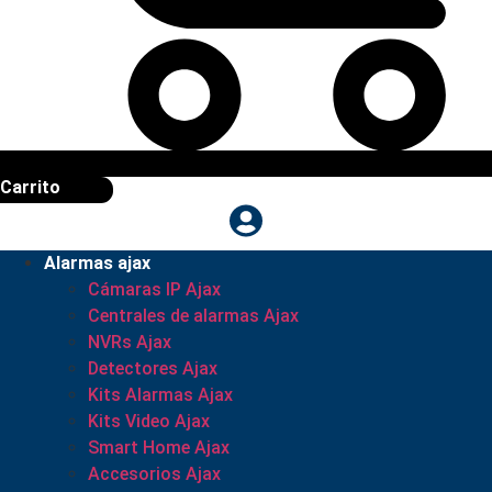
Carrito
Alarmas ajax
Cámaras IP Ajax
Centrales de alarmas Ajax
NVRs Ajax
Detectores Ajax
Kits Alarmas Ajax
Kits Video Ajax
Smart Home Ajax
Accesorios Ajax