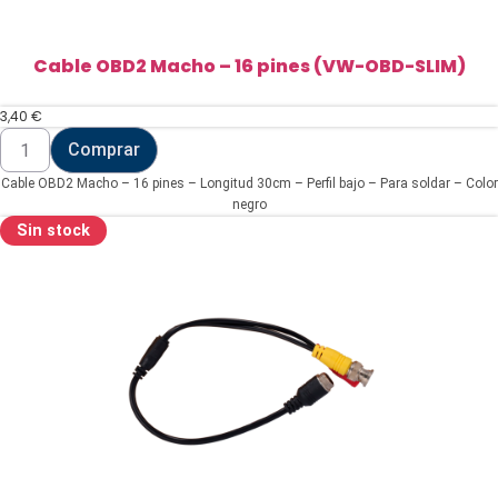
Cable OBD2 Macho – 16 pines (VW-OBD-SLIM)
3,40
€
Cable
Comprar
OBD2
Macho
Cable OBD2 Macho – 16 pines – Longitud 30cm – Perfil bajo – Para soldar – Color
-
16
negro
pines
Sin stock
(VW-
OBD-
SLIM)
cantidad