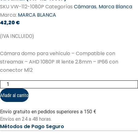
SKU
VW-112-1080P
Categorías
Cámaras
,
Marca Blanca
Marca:
MARCA BLANCA
42,20
€
(IVA INCLUIDO)
Cámara domo para vehículo – Compatible con
streamax – AHD 1080P IR lente 2.8mm – IP66 con
conector M12
Cámara
domo
para
Añadir al carrito
vehículo
-
Compatible
Envío gratuito en pedidos superiores a 150 €
con
streamax
Envíos en 24 a 48 horas.
(VW-
Métodos de Pago Seguro
112-
1080P)
cantidad