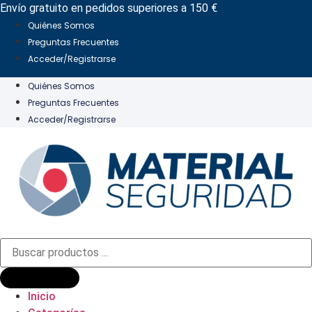
Ir
Envío gratuito en pedidos superiores a 150 €
al
Quiénes Somos
contenido
Preguntas Frecuentes
Acceder/Registrarse
Quiénes Somos
Preguntas Frecuentes
Acceder/Registrarse
Búsqueda
de
productos
Inicio