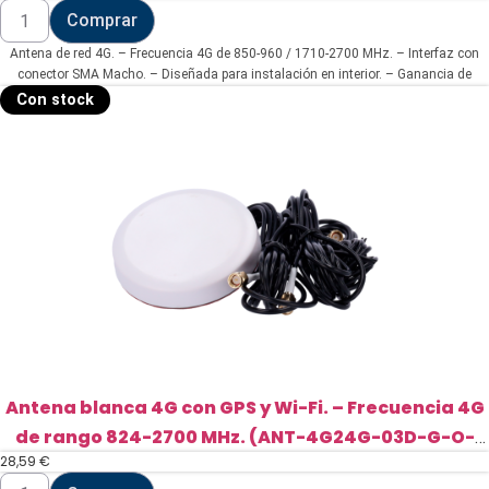
Antena
Comprar
de
red
Antena de red 4G. – Frecuencia 4G de 850-960 / 1710-2700 MHz. – Interfaz con
4G.
-
conector SMA Macho. – Diseñada para instalación en interior. – Ganancia de
Frecuencia
antena 4G de 5 dBi. – Incluye cable RG174 de 3 metros de longitud.
Con stock
4G
de
850-
960
/
1710-
2700
MHz.
(ANT-
4G-
05D-
O-
O-
ST)
cantidad
Antena blanca 4G con GPS y Wi-Fi. – Frecuencia 4G
de rango 824-2700 MHz. (ANT-4G24G-03D-G-O-
28,59
€
ORV-W)
Antena