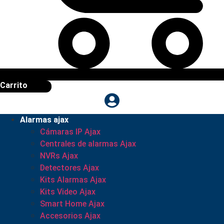
Carrito
Alarmas ajax
Cámaras IP Ajax
Centrales de alarmas Ajax
NVRs Ajax
Detectores Ajax
Kits Alarmas Ajax
Kits Video Ajax
Smart Home Ajax
Accesorios Ajax