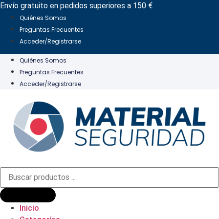
Ir
Envío gratuito en pedidos superiores a 150 €
al
Quiénes Somos
contenido
Preguntas Frecuentes
Acceder/Registrarse
Quiénes Somos
Preguntas Frecuentes
Acceder/Registrarse
Búsqueda
de
productos
Inicio