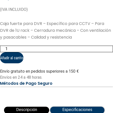
(IVA INCLUIDO)
Caja fuerte para DVR – Específico para CCTV – Para
DVR de 1U rack – Cerradura mecánica – Con ventilación
y pasacables – Calidad y resistencia
Caja
fuerte
para
Añadir al carrito
DVR
-
Específico
Envío gratuito en pedidos superiores a 150 €
para
CCTV
Envíos en 24 a 48 horas.
(VR-
Métodos de Pago Seguro
110)
cantidad
Descripción
Especificaciones