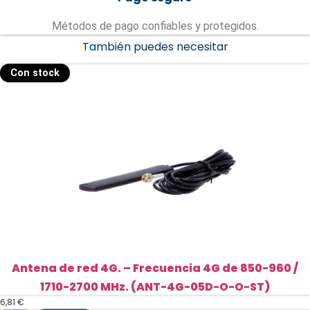
Métodos de pago confiables y protegidos.
También puedes necesitar
Con stock
Antena de red 4G. – Frecuencia 4G de 850-960 /
1710-2700 MHz. (ANT-4G-05D-O-O-ST)
6,81
€