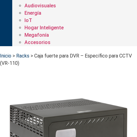
Audiovisuales
Energía
IoT
Hogar Inteligente
Megafonía
Accesorios
Inicio
>
Racks
>
Caja fuerte para DVR – Específico para CCTV
(VR-110)