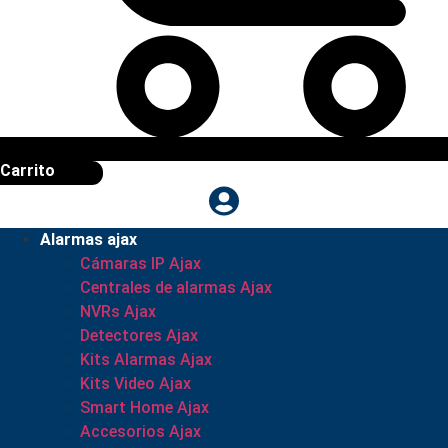
Carrito
Alarmas ajax
Cámaras IP Ajax
Centrales de alarmas Ajax
NVRs Ajax
Detectores Ajax
Kits Alarmas Ajax
Kits Video Ajax
Smart Home Ajax
Accesorios Ajax