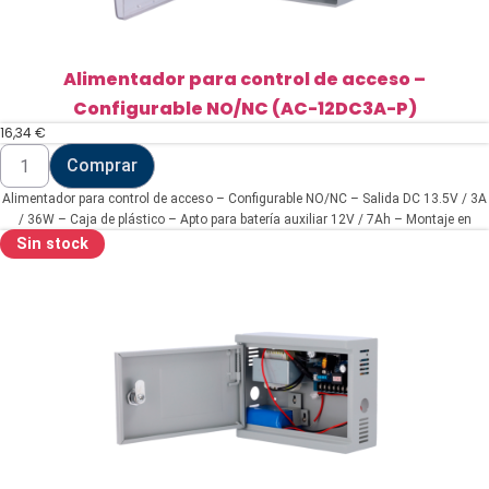
Alimentador para control de acceso –
Configurable NO/NC (AC-12DC3A-P)
16,34
€
Alimentador
Comprar
para
control
Alimentador para control de acceso – Configurable NO/NC – Salida DC 13.5V / 3A
de
acceso
/ 36W – Caja de plástico – Apto para batería auxiliar 12V / 7Ah – Montaje en
-
superficie
Sin stock
Configurable
NO/NC
(AC-
12DC3A-
P)
cantidad