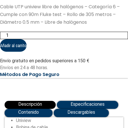
Cable UTP uniview libre de halógenos – Categoría 6 –
Cumple con 90m Fluke test – Rollo de 305 metros –
Diámetro 0.5 mm – Libre de halógenos
Cable
UTP
uniview
Añadir al carrito
libre
de
halógenos
Envío gratuito en pedidos superiores a 150 €
-
Categoría
Envíos en 24 a 48 horas.
6
Métodos de Pago Seguro
(UV-
UTP6-
305-
LSZH-
Dca-
OR)
cantidad
Descripción
Especificaciones
Contenido
Descargables
Uniview
Bobina de cable