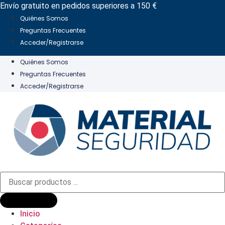
Ir
Envío gratuito en pedidos superiores a 150 €
al
Quiénes Somos
contenido
Preguntas Frecuentes
Acceder/Registrarse
Quiénes Somos
Preguntas Frecuentes
Acceder/Registrarse
Búsqueda
de
productos
Inicio