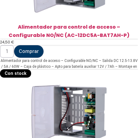
O-
ST)
cantidad
Alimentador para control de acceso –
Configurable NO/NC (AC-12DC5A-BAT7AH-P)
24,50
€
Alimentador
Comprar
para
control
Alimentador para control de acceso – Configurable NO/NC – Salida DC 12.5-13.8V
de
acceso
/ 5A / 60W – Caja de plástico – Apto para batería auxiliar 12V / 7Ah – Montaje en
-
superficie
Con stock
Configurable
NO/NC
(AC-
12DC5A-
BAT7AH-
P)
cantidad