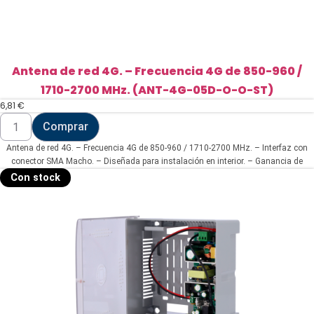
Antena de red 4G. – Frecuencia 4G de 850-960 /
1710-2700 MHz. (ANT-4G-05D-O-O-ST)
6,81
€
Antena
Comprar
de
red
Antena de red 4G. – Frecuencia 4G de 850-960 / 1710-2700 MHz. – Interfaz con
4G.
-
conector SMA Macho. – Diseñada para instalación en interior. – Ganancia de
Frecuencia
antena 4G de 5 dBi. – Incluye cable RG174 de 3 metros de longitud.
Con stock
4G
de
850-
960
/
1710-
2700
MHz.
(ANT-
4G-
05D-
O-