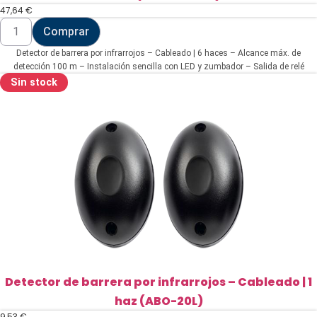
47,64
€
Detector
Comprar
de
barrera
Detector de barrera por infrarrojos – Cableado | 6 haces – Alcance máx. de
por
infrarrojos
detección 100 m – Instalación sencilla con LED y zumbador – Salida de relé
-
NC/NO – Alimentación 9~30VDC
Sin stock
Cableado
|
6
haces
(ABI100-
1086)
cantidad
Detector de barrera por infrarrojos – Cableado | 1
haz (ABO-20L)
9,53
€