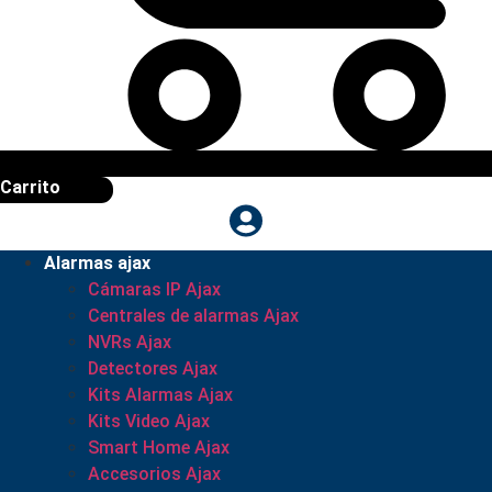
Carrito
Alarmas ajax
Cámaras IP Ajax
Centrales de alarmas Ajax
NVRs Ajax
Detectores Ajax
Kits Alarmas Ajax
Kits Video Ajax
Smart Home Ajax
Accesorios Ajax