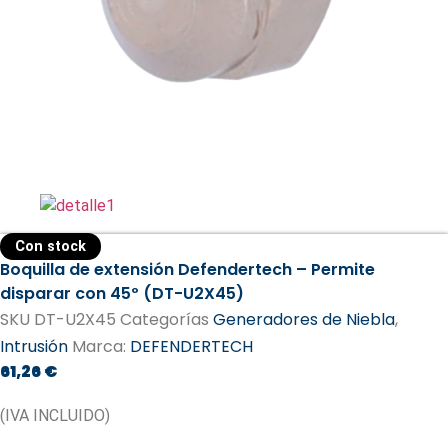
Con stock
Boquilla de extensión Defendertech – Permite
disparar con 45º (DT-U2X45)
SKU
DT-U2X45
Categorías
Generadores de Niebla
,
Intrusión
Marca:
DEFENDERTECH
61,26
€
(IVA INCLUIDO)