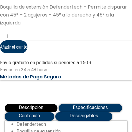
Boquilla de extensión Defendertech – Permite disparar
con 45º – 2 agujeros – 45° a la derecha y 45° a la
izquierda
Boquilla
de
extensión
Añadir al carrito
Defendertech
-
Permite
Envío gratuito en pedidos superiores a 150 €
disparar
con
Envíos en 24 a 48 horas.
45º
Métodos de Pago Seguro
(DT-
U2X45)
cantidad
Descripción
Especificaciones
Contenido
Descargables
Defendertech
Boquilla de extensión