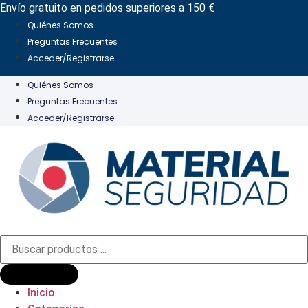
Ir
Envío gratuito en pedidos superiores a 150 €
al
Quiénes Somos
contenido
Preguntas Frecuentes
Acceder/Registrarse
Quiénes Somos
Preguntas Frecuentes
Acceder/Registrarse
Búsqueda
de
productos
Inicio