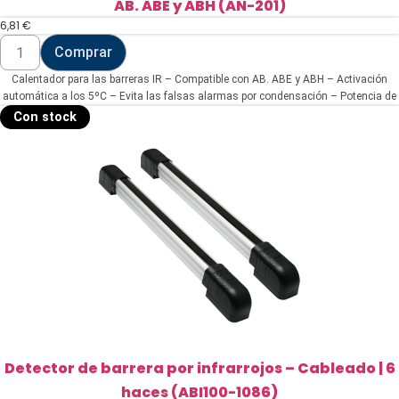
AB. ABE y ABH (AN-201)
6,81
€
Calentador
Comprar
para
las
Calentador para las barreras IR – Compatible con AB. ABE y ABH – Activación
barreras
IR
automática a los 5ºC – Evita las falsas alarmas por condensación – Potencia de
-
calentamiento 10W
Con stock
Compatible
con
AB.
ABE
y
ABH
(AN-
201)
cantidad
Detector de barrera por infrarrojos – Cableado | 6
haces (ABI100-1086)