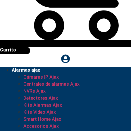
Carrito
Alarmas ajax
Cámaras IP Ajax
Centrales de alarmas Ajax
NVRs Ajax
Detectores Ajax
Kits Alarmas Ajax
Kits Video Ajax
Smart Home Ajax
Accesorios Ajax