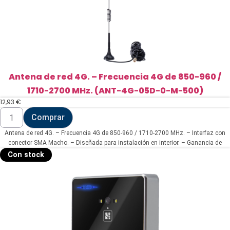
Antena de red 4G. – Frecuencia 4G de 850-960 /
1710-2700 MHz. (ANT-4G-05D-0-M-500)
12,93
€
Antena
Comprar
de
red
Antena de red 4G. – Frecuencia 4G de 850-960 / 1710-2700 MHz. – Interfaz con
4G.
-
conector SMA Macho. – Diseñada para instalación en interior. – Ganancia de
Frecuencia
antena 4G de 5 dBi. – Incluye cable RG174 de 5 metros de longitud.
Con stock
4G
de
850-
960
/
1710-
2700
MHz.
(ANT-