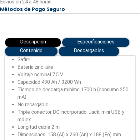
Envíos en 24 a 48 horas.
Capacidad
Métodos de Pago Seguro
3200
Wh
(SF-
BATT-
75V-
3200WH)
cantidad
Descripción
Especificaciones
Contenido
Descargables
Safire
Batería zinc-aire
Voltaje nominal 7.5 V
Capacidad 430 Ah / 3200 Wh
Tiempo de descarga mínimo 1700 h (consumo 250
mA)
No recargable
Triple conector DC incorporado: Jack, mini USB y
mólex
Longitud cable 2 m
Dimensiones: 158 (Al) x 260 (An) x 188 (Fo) mm