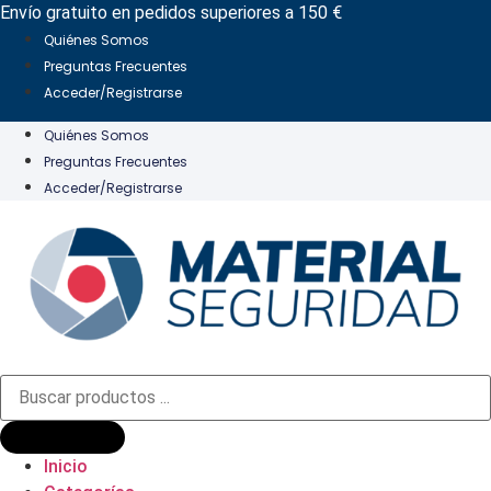
Ir
Envío gratuito en pedidos superiores a 150 €
al
Quiénes Somos
contenido
Preguntas Frecuentes
Acceder/Registrarse
Quiénes Somos
Preguntas Frecuentes
Acceder/Registrarse
Búsqueda
de
productos
Inicio