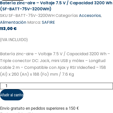
Batería zinc-aire – Voltaje 7.5 V / Capacidad 3200 Wh
(SF-BATT-75V-3200WH)
SKU
SF-BATT-75V-3200WH
Categorías
Accesorios
,
Alimentación
Marca:
SAFIRE
113,00
€
(IVA INCLUIDO)
Batería zinc-aire – Voltaje 7.5 V / Capacidad 3200 Wh –
Triple conector DC: Jack, mini USB y mólex – Longitud
cable 2 m – Compatible con Ajax y RSI Videofied – 158
(Al) x 260 (An) x 188 (Fo) mm / 7.6 Kg
Batería
zinc-
aire
Añadir al carrito
-
Voltaje
7.5
Envío gratuito en pedidos superiores a 150 €
V
/