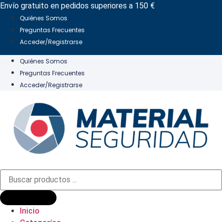
Ir
Envío gratuito en pedidos superiores a 150 €
al
Quiénes Somos
contenido
Preguntas Frecuentes
Acceder/Registrarse
Quiénes Somos
Preguntas Frecuentes
Acceder/Registrarse
Búsqueda
de
productos
Inicio