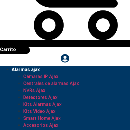
Carrito
Alarmas ajax
Cámaras IP Ajax
Centrales de alarmas Ajax
NVRs Ajax
Detectores Ajax
Kits Alarmas Ajax
Kits Video Ajax
Smart Home Ajax
Accesorios Ajax