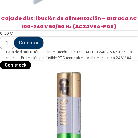
Caja de distribución de alimentación – Entrada AC
100-240 V 50/60 Hz (AC24V8A-PD8)
91,20
€
Caja
Comprar
de
distribución
Caja de distribución de alimentación – Entrada AC 100-240 V 50/60 Hz – 8
de
alimentación
canales – Protección por fusible PTC rearmable – Voltaje de salida 24 V / 8A –
-
Carcasa metálica
Con stock
Entrada
AC
100-
240
V
50/60
Hz
(AC24V8A-
PD8)
cantidad