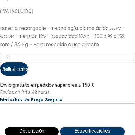
(IVA INCLUIDO)
Batería recargable – Tecnología plomo ácido AGM –
CCDR – Tensión 12V – Capacidad 12Ah – 100 x 99 x 152
mm / 3.2 Kg – Para respaldo o uso directo
Batería
recargable
-
Añadir al carrito
Tecnología
plomo
ácido
Envío gratuito en pedidos superiores a 150 €
AGM
(BATT-
Envíos en 24 a 48 horas.
1212-
Métodos de Pago Seguro
CCDR)
cantidad
Descripción
Especificaciones