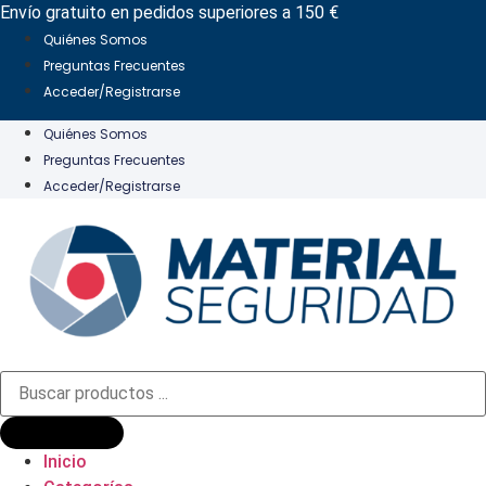
Ir
Envío gratuito en pedidos superiores a 150 €
al
Quiénes Somos
contenido
Preguntas Frecuentes
Acceder/Registrarse
Quiénes Somos
Preguntas Frecuentes
Acceder/Registrarse
Búsqueda
de
productos
Inicio