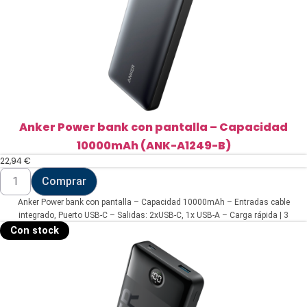
Anker Power bank con pantalla – Capacidad
10000mAh (ANK-A1249-B)
22,94
€
Anker
Comprar
Power
bank
Anker Power bank con pantalla – Capacidad 10000mAh – Entradas cable
con
pantalla
integrado, Puerto USB-C – Salidas: 2xUSB-C, 1x USB-A – Carga rápida | 3
-
dispositivos a la vez – Color negro
Con stock
Capacidad
10000mAh
(ANK-
A1249-
B)
cantidad