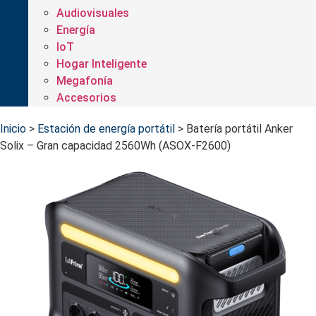
Audiovisuales
Energía
IoT
Hogar Inteligente
Megafonía
Accesorios
Inicio
>
Estación de energía portátil
>
Batería portátil Anker
Solix – Gran capacidad 2560Wh (ASOX-F2600)