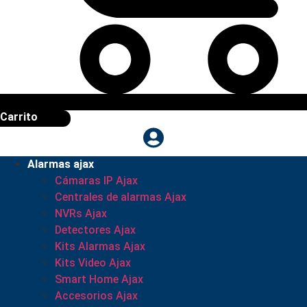
Carrito
Alarmas ajax
Cámaras IP Ajax
Centrales de alarmas Ajax
NVRs Ajax
Detectores Ajax
Kits Alarmas Ajax
Kits Video Ajax
Smart Home Ajax
Accesorios Ajax