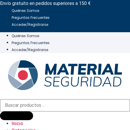
Ir
Envío gratuito en pedidos superiores a 150 €
al
Quiénes Somos
contenido
Preguntas Frecuentes
Acceder/Registrarse
Quiénes Somos
Preguntas Frecuentes
Acceder/Registrarse
Búsqueda
de
productos
Inicio