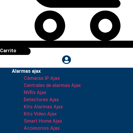
Carrito
Alarmas ajax
Cámaras IP Ajax
Centrales de alarmas Ajax
NVRs Ajax
Detectores Ajax
Kits Alarmas Ajax
Kits Video Ajax
Smart Home Ajax
Accesorios Ajax