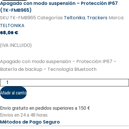
Apagado con modo suspensión – Protección IP67
(TK-FMB965)
SKU
TK-FMB965
Categorías
Teltonika
,
Trackers
Marca:
TELTONIKA
68,06
€
(IVA INCLUIDO)
Apagado con modo suspensión – Protección IP67 –
Batería de backup – Tecnología Bluetooth
Apagado
con
modo
Añadir al carrito
suspensión
-
Protección
Envío gratuito en pedidos superiores a 150 €
IP67
(TK-
Envíos en 24 a 48 horas.
FMB965)
Métodos de Pago Seguro
cantidad