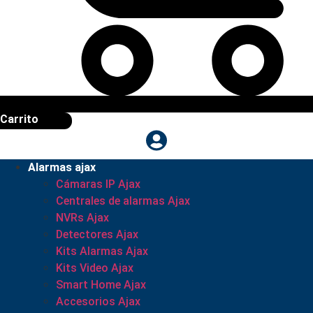
Carrito
Alarmas ajax
Cámaras IP Ajax
Centrales de alarmas Ajax
NVRs Ajax
Detectores Ajax
Kits Alarmas Ajax
Kits Video Ajax
Smart Home Ajax
Accesorios Ajax