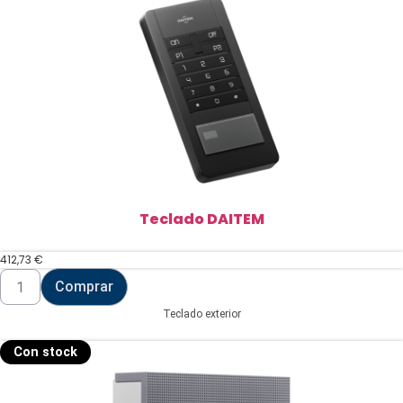
Teclado DAITEM
412,73
€
Teclado
Comprar
DAITEM
cantidad
Teclado exterior
Con stock