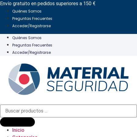
Ir
Envío gratuito en pedidos superiores a 150 €
al
Quiénes Somos
contenido
Preguntas Frecuentes
Acceder/Registrarse
Quiénes Somos
Preguntas Frecuentes
Acceder/Registrarse
Búsqueda
de
productos
Inicio