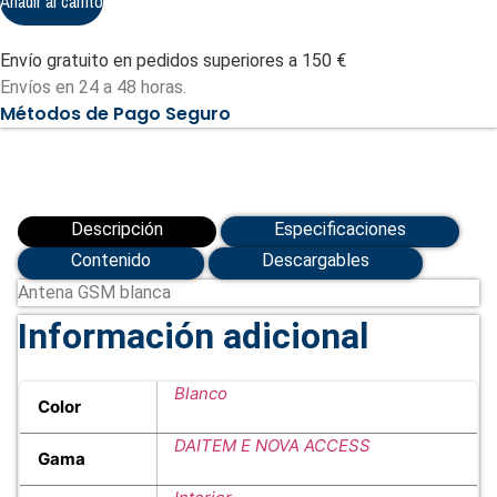
Añadir al carrito
DAITEM
cantidad
Envío gratuito en pedidos superiores a 150 €
Envíos en 24 a 48 horas.
Métodos de Pago Seguro
Descripción
Especificaciones
Contenido
Descargables
Antena GSM blanca
Información adicional
Blanco
Color
DAITEM E NOVA ACCESS
Gama