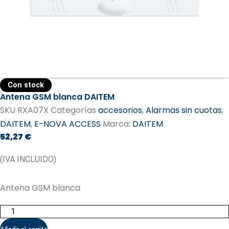
Con stock
Antena GSM blanca DAITEM
SKU
RXA07X
Categorías
accesorios
,
Alarmas sin cuotas
,
DAITEM
,
E-NOVA ACCESS
Marca:
DAITEM​
52,27
€
(IVA INCLUIDO)
Antena GSM blanca
Antena
GSM
blanca