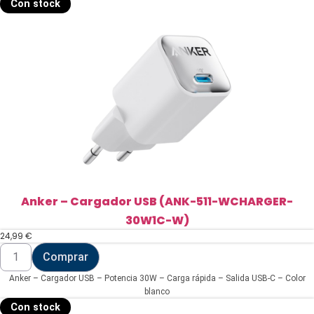
234-
Con stock
WCHARGER-
20W1C-
W)
cantidad
Anker – Cargador USB (ANK-511-WCHARGER-
30W1C-W)
24,99
€
Anker
Comprar
-
Cargador
Anker – Cargador USB – Potencia 30W – Carga rápida – Salida USB-C – Color
USB
(ANK-
blanco
511-
Con stock