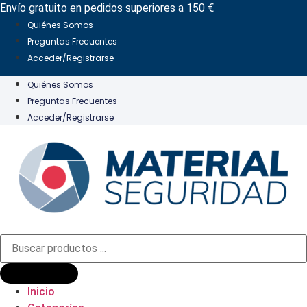
Ir
Envío gratuito en pedidos superiores a 150 €
al
Quiénes Somos
contenido
Preguntas Frecuentes
Acceder/Registrarse
Quiénes Somos
Preguntas Frecuentes
Acceder/Registrarse
Búsqueda
de
productos
Inicio