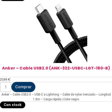
WCHARGER-
30W1C-
W)
cantidad
Anker – Cable USB2.0 (ANK-322-USBC-LGT-180-B)
21,99
€
Anker
Comprar
-
Cable
Anker – Cable USB2.0 – USB-C a Lightning – Cable de nylon trenzado – Longitud
USB2.0
(ANK-
1.8m – Carga rápida | Color negro
322-
Con stock
USBC-
LGT-