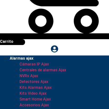
Carrito
Alarmas ajax
Cámaras IP Ajax
Centrales de alarmas Ajax
NVRs Ajax
Detectores Ajax
Kits Alarmas Ajax
Kits Video Ajax
Smart Home Ajax
Accesorios Ajax