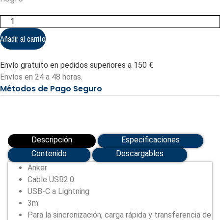
Anker
-
Cable
Añadir al carrito
USB2.0
(ANK-
322-
Envío gratuito en pedidos superiores a 150 €
USBC-
LGT-
Envíos en 24 a 48 horas.
300-
Métodos de Pago Seguro
B)
cantidad
Descripción
Especificaciones
Contenido
Descargables
Anker
Cable USB2.0
USB-C a Lightning
3m
Para la sincronización, carga rápida y transferencia de