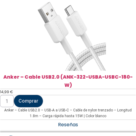
180-
B)
cantidad
Anker – Cable USB2.0 (ANK-322-USBA-USBC-180-
W)
14,99
€
Anker
Comprar
-
Cable
Anker – Cable USB2.0 – USB-A a USB-C – Cable de nylon trenzado – Longitud
USB2.0
(ANK-
1.8m – Carga rápida hasta 15W | Color blanco
322-
Reseñas
USBA-
USBC-