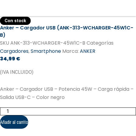
Con stock
Anker – Cargador USB (ANK-313-WCHARGER-45W1C-
B)
SKU
ANK-313-WCHARGER-45W1C-B
Categorías
Cargadores
,
Smartphone
Marca:
ANKER
34,99
€
(IVA INCLUIDO)
Anker – Cargador USB – Potencia 45W – Carga rápida –
Salida USB-C – Color negro
Anker
-
Cargador
Añadir al carrito
USB
(ANK-
313-