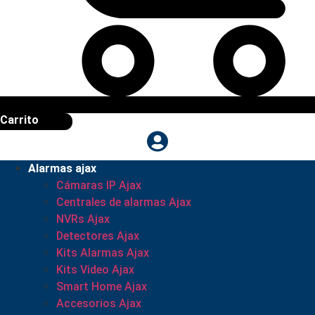
Carrito
Alarmas ajax
Cámaras IP Ajax
Centrales de alarmas Ajax
NVRs Ajax
Detectores Ajax
Kits Alarmas Ajax
Kits Video Ajax
Smart Home Ajax
Accesorios Ajax