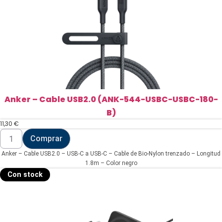
Anker – Cable USB2.0 (ANK-544-USBC-USBC-180-
B)
11,30
€
Anker
Comprar
-
Cable
Anker – Cable USB2.0 – USB-C a USB-C – Cable de Bio-Nylon trenzado – Longitud
USB2.0
(ANK-
1.8m – Color negro
544-
Con stock
USBC-
USBC-
180-
B)
cantidad