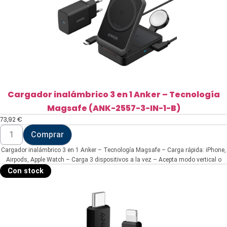
Cargador inalámbrico 3 en 1 Anker – Tecnología
Magsafe (ANK-2557-3-IN-1-B)
73,92
€
Cargador
Comprar
inalámbrico
3
Cargador inalámbrico 3 en 1 Anker – Tecnología Magsafe – Carga rápida: iPhone,
en
1
Airpods, Apple Watch – Carga 3 dispositivos a la vez – Acepta modo vertical o
Anker
horizontal – Plegable | Color negro
Con stock
-
Tecnología
Magsafe
(ANK-
2557-
3-
IN-