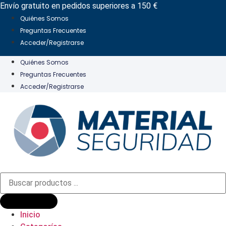
Ir
Envío gratuito en pedidos superiores a 150 €
al
Quiénes Somos
contenido
Preguntas Frecuentes
Acceder/Registrarse
Quiénes Somos
Preguntas Frecuentes
Acceder/Registrarse
Búsqueda
de
productos
Inicio