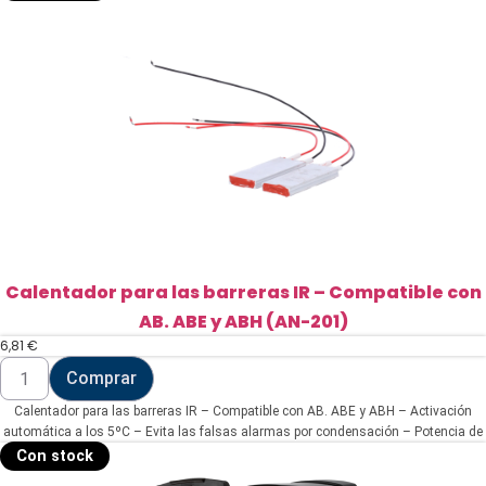
con
Transmitter
o
DoorProtect
Ajax
(ABH-
100W)
cantidad
Calentador para las barreras IR – Compatible con
AB. ABE y ABH (AN-201)
6,81
€
Calentador
Comprar
para
las
Calentador para las barreras IR – Compatible con AB. ABE y ABH – Activación
barreras
IR
automática a los 5ºC – Evita las falsas alarmas por condensación – Potencia de
-
calentamiento 10W
Con stock
Compatible