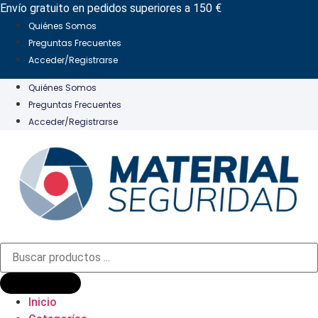
Ir
Envío gratuito en pedidos superiores a 150 €
al
Quiénes Somos
contenido
Preguntas Frecuentes
Acceder/Registrarse
Quiénes Somos
Preguntas Frecuentes
Acceder/Registrarse
Búsqueda
de
productos
Inicio