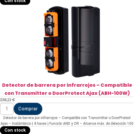
Con stock
Detector de barrera por infrarrojos – Compatible
con Transmitter o DoorProtect Ajax (ABH-100W)
238,22
€
Detector
Comprar
de
barrera
Detector de barrera por infrarrojos – Compatible con Transmitter o DoorProtect
por
infrarrojos
Ajax – Inalámbrico | 4 haces | Función AND y OR – Alcance máx. de detección 100
-
/ 300 m – Doble Tamper | Salida de alarma – Alimentación a pilas
Con stock
Compatible