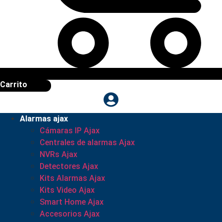
Carrito
Alarmas ajax
Cámaras IP Ajax
Centrales de alarmas Ajax
NVRs Ajax
Detectores Ajax
Kits Alarmas Ajax
Kits Video Ajax
Smart Home Ajax
Accesorios Ajax