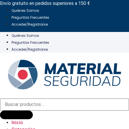
Ir
Envío gratuito en pedidos superiores a 150 €
al
Quiénes Somos
contenido
Preguntas Frecuentes
Acceder/Registrarse
Quiénes Somos
Preguntas Frecuentes
Acceder/Registrarse
Búsqueda
de
productos
Inicio