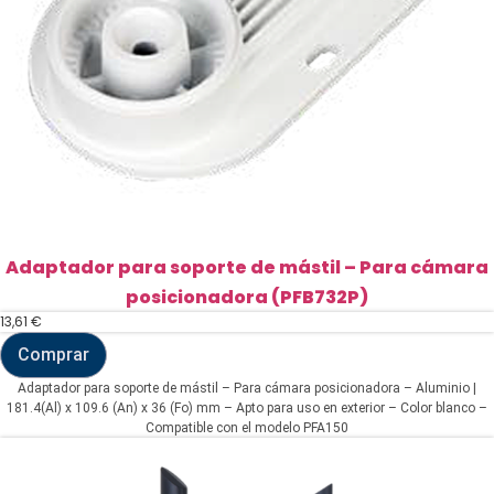
Adaptador para soporte de mástil – Para cámara
posicionadora (PFB732P)
13,61
€
Comprar
Adaptador
para
Adaptador para soporte de mástil – Para cámara posicionadora – Aluminio |
soporte
181.4(Al) x 109.6 (An) x 36 (Fo) mm – Apto para uso en exterior – Color blanco –
de
Compatible con el modelo PFA150
mástil
-
Para
cámara