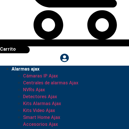
Carrito
Alarmas ajax
Cámaras IP Ajax
Centrales de alarmas Ajax
NVRs Ajax
Detectores Ajax
Kits Alarmas Ajax
Kits Video Ajax
Smart Home Ajax
Accesorios Ajax