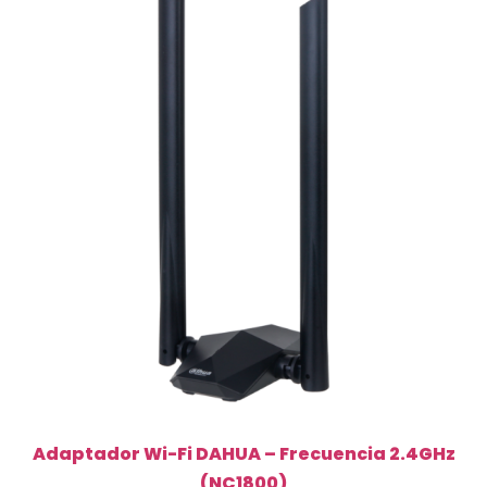
posicionadora
(PFB732P)
cantidad
Adaptador Wi-Fi DAHUA – Frecuencia 2.4GHz
(NC1800)