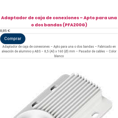
Adaptador de caja de conexiones – Apto para una
o dos bandas (PFA200G)
8,85
€
Comprar
Adaptador
de
Adaptador de caja de conexiones – Apto para una o dos bandas – Fabricado en
caja
aleación de aluminio y ABS – 8,5 (Al) x 160 (Ø) mm – Pasador de cables – Color
de
blanco
conexiones
-
Apto
para
una
o
dos
bandas
(PFA200G)
cantidad