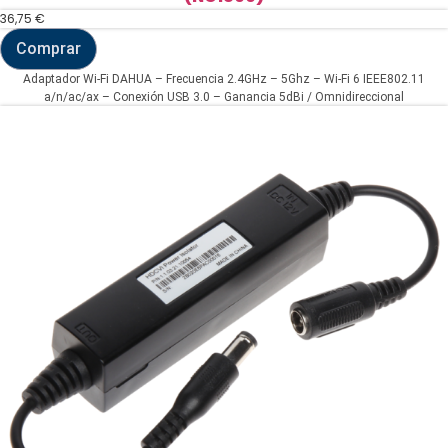
36,75
€
Comprar
Adaptador
Wi-
Adaptador Wi-Fi DAHUA – Frecuencia 2.4GHz – 5Ghz – Wi-Fi 6 IEEE802.11
Fi
a/n/ac/ax – Conexión USB 3.0 – Ganancia 5dBi / Omnidireccional
DAHUA
-
Frecuencia
2.4GHz
(NC1800)
cantidad