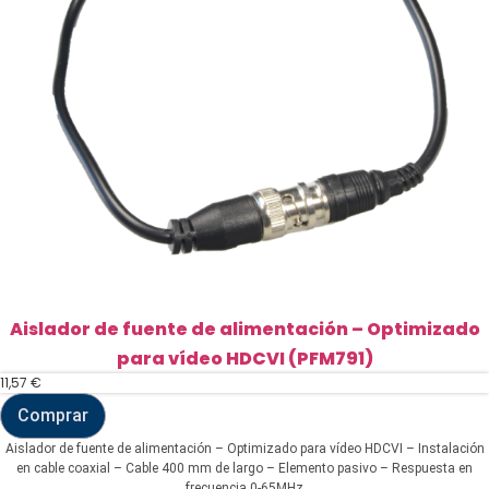
Aislador de fuente de alimentación – Optimizado
para vídeo HDCVI (PFM791)
11,57
€
Comprar
Aislador
de
Aislador de fuente de alimentación – Optimizado para vídeo HDCVI – Instalación
fuente
en cable coaxial – Cable 400 mm de largo – Elemento pasivo – Respuesta en
de
frecuencia 0-65MHz