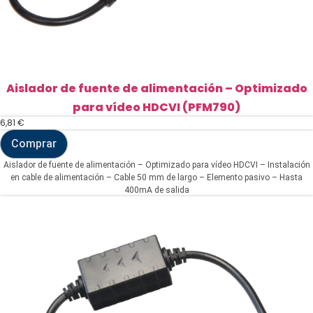
Aislador de fuente de alimentación – Optimizado
para vídeo HDCVI (PFM790)
6,81
€
Comprar
Aislador
de
Aislador de fuente de alimentación – Optimizado para vídeo HDCVI – Instalación
fuente
en cable de alimentación – Cable 50 mm de largo – Elemento pasivo – Hasta
de
400mA de salida
alimentación
-
Optimizado
para
vídeo
HDCVI
(PFM790)
cantidad