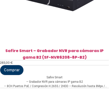
Safire Smart – Grabador NVR para cámaras IP
gama B2 (SF-NVR6208-8P-B2)
283,00
€
Comprar
Safire
Smart
Safire Smart
-
– Grabador NVR para cámaras IP gama B2
Grabador
– 8CH Puertos PoE / Compresión H.265S / 2HDD – Resolución hasta 8Mpx /
NVR
Ancho de banda 80Mbps – Detección facial, Metadatos de vídeo – Inteligencia
para
cámaras
artificial hasta en 2CH
IP
gama
B2