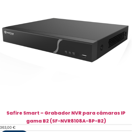
(SF-
NVR6208-
8P-
B2)
cantidad
Safire Smart – Grabador NVR para cámaras IP
gama B2 (SF-NVR8108A-8P-B2)
363,00
€