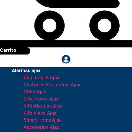
Carrito
Alarmas ajax
Cámaras IP Ajax
Centrales de alarmas Ajax
NVRs Ajax
Detectores Ajax
Kits Alarmas Ajax
Kits Video Ajax
Smart Home Ajax
Accesorios Ajax