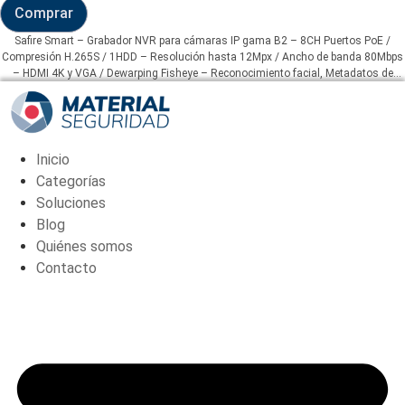
Comprar
Safire
Smart
Safire Smart – Grabador NVR para cámaras IP gama B2 – 8CH Puertos PoE /
-
Compresión H.265S / 1HDD – Resolución hasta 12Mpx / Ancho de banda 80Mbps
Grabador
– HDMI 4K y VGA / Dewarping Fisheye – Reconocimiento facial, Metadatos de
NVR
vídeo
para
cámaras
IP
gama
B2
Inicio
(SF-
NVR8108A-
Categorías
8P-
Soluciones
B2)
cantidad
Blog
Quiénes somos
Contacto