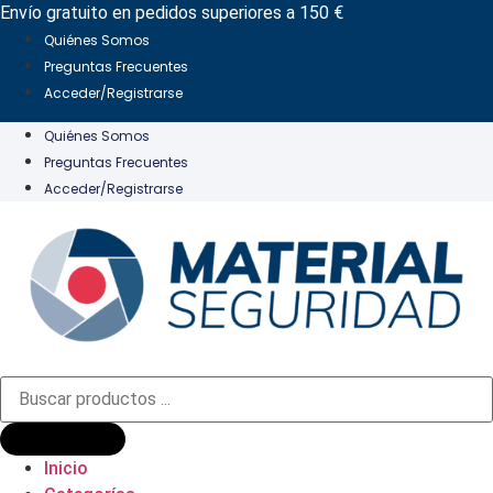
Ir
Envío gratuito en pedidos superiores a 150 €
al
Quiénes Somos
contenido
Preguntas Frecuentes
Acceder/Registrarse
Quiénes Somos
Preguntas Frecuentes
Acceder/Registrarse
Búsqueda
de
productos
Inicio