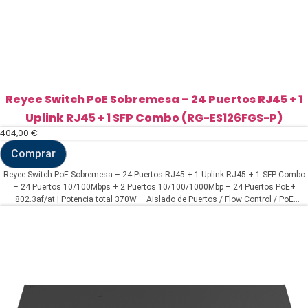
Reyee Switch PoE Sobremesa – 24 Puertos RJ45 + 1
Uplink RJ45 + 1 SFP Combo (RG-ES126FGS-P)
404,00
€
Comprar
Reyee
Switch
Reyee Switch PoE Sobremesa – 24 Puertos RJ45 + 1 Uplink RJ45 + 1 SFP Combo
PoE
– 24 Puertos 10/100Mbps + 2 Puertos 10/100/1000Mbp – 24 Puertos PoE+
Sobremesa
802.3af/at | Potencia total 370W – Aislado de Puertos / Flow Control / PoE
-
Watchdog – Plug and Play
24
Puertos
RJ45
+
1
Uplink
RJ45
+
1