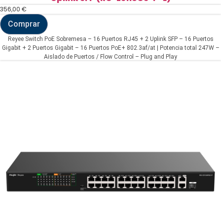
356,00
€
Comprar
Reyee
Switch
Reyee Switch PoE Sobremesa – 16 Puertos RJ45 + 2 Uplink SFP – 16 Puertos
PoE
Gigabit + 2 Puertos Gigabit – 16 Puertos PoE+ 802.3af/at | Potencia total 247W –
Sobremesa
Aislado de Puertos / Flow Control – Plug and Play
-
16
Puertos
RJ45
+
2
Uplink
SFP
(RG-
ES118GS-
P-
L)
cantidad