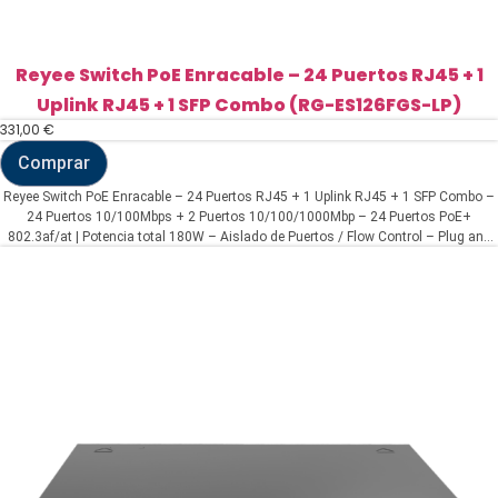
Reyee Switch PoE Enracable – 24 Puertos RJ45 + 1
Uplink RJ45 + 1 SFP Combo (RG-ES126FGS-LP)
331,00
€
Comprar
Reyee
Switch
Reyee Switch PoE Enracable – 24 Puertos RJ45 + 1 Uplink RJ45 + 1 SFP Combo –
PoE
24 Puertos 10/100Mbps + 2 Puertos 10/100/1000Mbp – 24 Puertos PoE+
Enracable
802.3af/at | Potencia total 180W – Aislado de Puertos / Flow Control – Plug and
-
Play
24
Puertos
RJ45
+
1
Uplink
RJ45
+
1
SFP
Combo
(RG-
ES126FGS-
LP)