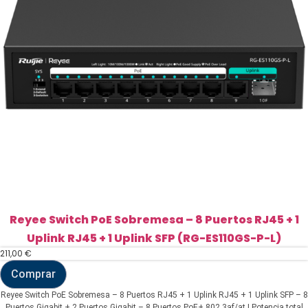
SFP
Combo
(RG-
ES126FGS-
P)
cantidad
Reyee Switch PoE Sobremesa – 8 Puertos RJ45 + 1
Uplink RJ45 + 1 Uplink SFP (RG-ES110GS-P-L)
211,00
€
Comprar
Reyee
Switch
Reyee Switch PoE Sobremesa – 8 Puertos RJ45 + 1 Uplink RJ45 + 1 Uplink SFP – 8
PoE
Puertos Gigabit + 2 Puertos Gigabit – 8 Puertos PoE+ 802.3af/at | Potencia total