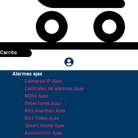
Carrito
Alarmas ajax
Cámaras IP Ajax
Centrales de alarmas Ajax
NVRs Ajax
Detectores Ajax
Kits Alarmas Ajax
Kits Video Ajax
Smart Home Ajax
Accesorios Ajax