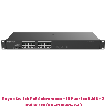
+
2
Uplink
SFP
(RG-
ES118GS-
P)
cantidad
Reyee Switch PoE Sobremesa – 16 Puertos RJ45 + 2
Uplink SFP (RG-ES118GS-P-L)