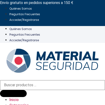
Ir
Envío gratuito en pedidos superiores a 150 €
al
Quiénes Somos
contenido
Preguntas Frecuentes
Acceder/Registrarse
Quiénes Somos
Preguntas Frecuentes
Acceder/Registrarse
Búsqueda
de
productos
Inicio