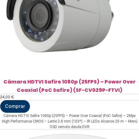
Cámara HDTVI Safire 1080p (25FPS) – Power Over
Coaxial (PoC Safire) (SF-CV029P-FTVI)
34,00
€
Comprar
Cámara
HDTVI
Cámara HDTVI Safire 1080p (25FPS) – Power Over Coaxial (PoC Safire) – 2Mpx
Safire
High Performance CMOS – Lente 2.8 mm (103º) – IR LEDs Alcance 20 m – Menú
1080p
OSD remoto desde DVR
(25FPS)
-
Power