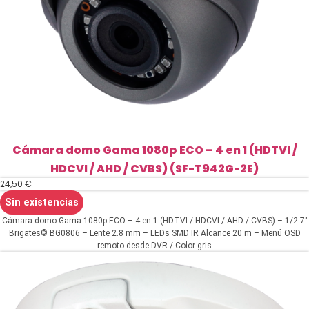
Cámara domo Gama 1080p ECO – 4 en 1 (HDTVI /
HDCVI / AHD / CVBS) (SF-T942G-2E)
24,50
€
Sin existencias
Cámara domo Gama 1080p ECO – 4 en 1 (HDTVI / HDCVI / AHD / CVBS) – 1/2.7"
Brigates© BG0806 – Lente 2.8 mm – LEDs SMD IR Alcance 20 m – Menú OSD
remoto desde DVR / Color gris