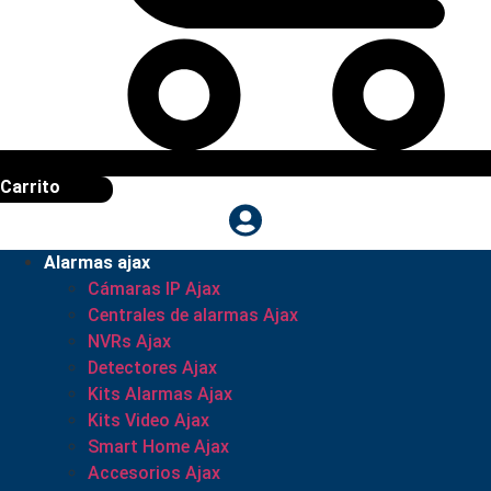
Carrito
Alarmas ajax
Cámaras IP Ajax
Centrales de alarmas Ajax
NVRs Ajax
Detectores Ajax
Kits Alarmas Ajax
Kits Video Ajax
Smart Home Ajax
Accesorios Ajax