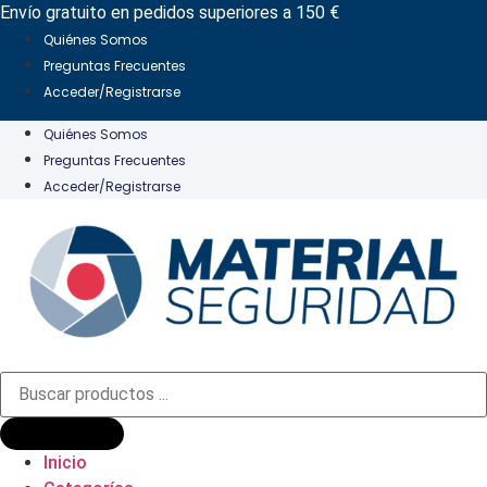
Ir
Envío gratuito en pedidos superiores a 150 €
al
Quiénes Somos
contenido
Preguntas Frecuentes
Acceder/Registrarse
Quiénes Somos
Preguntas Frecuentes
Acceder/Registrarse
Búsqueda
de
productos
Inicio