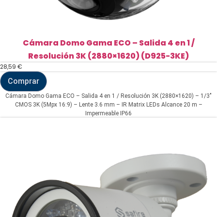
Cámara Domo Gama ECO – Salida 4 en 1 /
Resolución 3K (2880×1620) (D925-3KE)
28,59
€
Comprar
Cámara
Domo
Cámara Domo Gama ECO – Salida 4 en 1 / Resolución 3K (2880×1620) – 1/3"
Gama
CMOS 3K (5Mpx 16:9) – Lente 3.6 mm – IR Matrix LEDs Alcance 20 m –
ECO
Impermeable IP66
-
Salida
4
en
1
/
Resolución
3K
(2880x1620)
(D925-
3KE)
cantidad